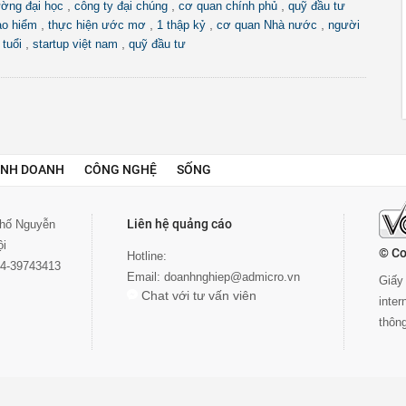
,
,
,
ường đại học
công ty đại chúng
cơ quan chính phủ
quỹ đầu tư
,
,
,
,
o hiểm
thực hiện ước mơ
1 thập kỷ
cơ quan Nhà nước
người
,
,
 tuổi
startup việt nam
quỹ đầu tư
INH DOANH
CÔNG NGHỆ
SỐNG
Liên hệ quảng cáo
 phố Nguyễn
ội
© Co
Hotline:
024-39743413
Email:
doanhnghiep@admicro.vn
Giấy 
Chat với tư vấn viên
inte
thôn