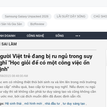
Samsung Galaxy Unpacked 2026
LÃI SUẤT DẬY SÓNG
CHỦ SHO
i Sản Và Gia Sản
BizReview
INH DOANH
CÔNG NGHỆ
SỐNG
 SAI LẦM
gười Việt trẻ đang bị ru ngủ trong suy
ghĩ "Học giỏi để có một công việc ổn
ịnh"
/08/2015 08:48:00 AM
c em có những thiệt thòi bởi sinh ra và lớn lên trong môi trường
ao cấp” nhiều quá, bao cấp từ trong suy nghĩ. Nếu được ru ngủ
ư vậy thì sẽ không cần phải tư duy sáng tạo và cũng không cần
 ước mơ, bởi cái đích muốn đến đã được định sẵn rồi.
,
,
,
,
gs:
Hệ sinh thái
mô hình mới
nhà đầu tư
tư duy sáng tạo