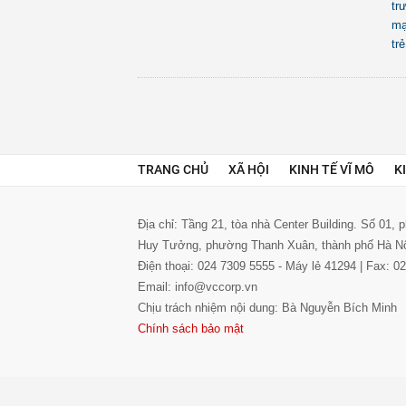
tr
mạ
trẻ
TRANG CHỦ
XÃ HỘI
KINH TẾ VĨ MÔ
K
Địa chỉ: Tầng 21, tòa nhà Center Building. Số 01,
Huy Tưởng, phường Thanh Xuân, thành phố Hà N
Điện thoại: 024 7309 5555 - Máy lẻ 41294 | Fax: 
Email: info@vccorp.vn
Chịu trách nhiệm nội dung: Bà Nguyễn Bích Minh
Chính sách bảo mật