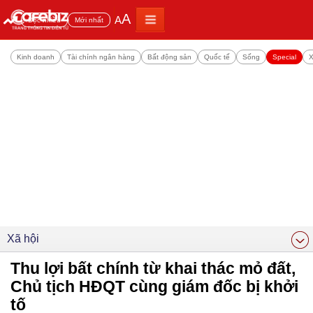
A
A
Đọc nhiều
Mới nhất
Kinh doanh
Tài chính ngân hàng
Bất động sản
Quốc tế
Sống
Special
X
Xã hội
Thu lợi bất chính từ khai thác mỏ đất,
Chủ tịch HĐQT cùng giám đốc bị khởi
tố