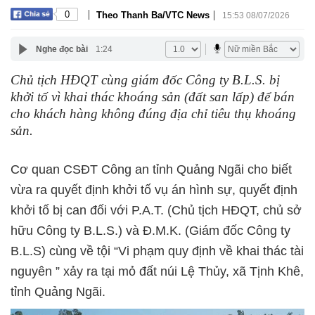
|
|
0
Theo Thanh Ba/VTC News
15:53 08/07/2026
Nghe đọc bài
1:24
Chủ tịch HĐQT cùng giám đốc Công ty B.L.S. bị
khởi tố vì khai thác khoáng sản (đất san lấp) để bán
cho khách hàng không đúng địa chỉ tiêu thụ khoáng
sản.
Cơ quan CSĐT Công an tỉnh Quảng Ngãi cho biết
vừa ra quyết định khởi tố vụ án hình sự, quyết định
khởi tố bị can đối với P.A.T. (Chủ tịch HĐQT, chủ sở
hữu Công ty B.L.S.) và Đ.M.K. (Giám đốc Công ty
B.L.S) cùng về tội “Vi phạm quy định về khai thác tài
nguyên ” xảy ra tại mỏ đất núi Lệ Thủy, xã Tịnh Khê,
tỉnh Quảng Ngãi.