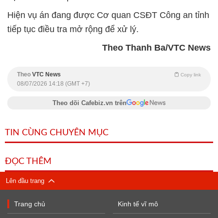
Hiện vụ án đang được Cơ quan CSĐT Công an tỉnh
tiếp tục điều tra mở rộng để xử lý.
Theo Thanh Ba/VTC News
Theo
VTC News
Copy link
08/07/2026 14:18 (GMT +7)
Theo dõi Cafebiz.vn trên
TIN CÙNG CHUYÊN MỤC
ĐỌC THÊM
Lên đầu trang
Trang chủ
Kinh tế vĩ mô