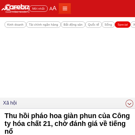
A
A
Đọc nhiều
Mới nhất
Kinh doanh
Tài chính ngân hàng
Bất động sản
Quốc tế
Sống
Special
X
Xã hội
Thu hồi pháo hoa giàn phun của Công
ty hóa chất 21, chờ đánh giá về tiếng
nổ