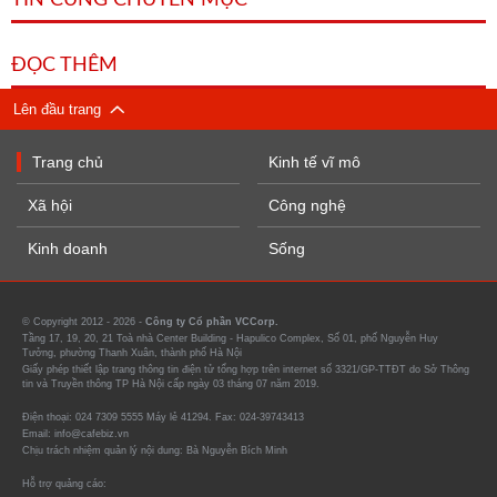
TIN CÙNG CHUYÊN MỤC
ĐỌC THÊM
Lên đầu trang
Trang chủ
Kinh tế vĩ mô
Xã hội
Công nghệ
Kinh doanh
Sống
© Copyright 2012 - 2026 -
Công ty Cổ phần VCCorp.
Tầng 17, 19, 20, 21 Toà nhà Center Building - Hapulico Complex, Số 01, phố Nguyễn Huy
Tưởng, phường Thanh Xuân, thành phố Hà Nội
Giấy phép thiết lập trang thông tin điện tử tổng hợp trên internet số 3321/GP-TTĐT do Sở Thông
tin và Truyền thông TP Hà Nội cấp ngày 03 tháng 07 năm 2019.
Điện thoại: 024 7309 5555 Máy lẻ 41294. Fax: 024-39743413
Email: info@cafebiz.vn
Chịu trách nhiệm quản lý nội dung: Bà Nguyễn Bích Minh
Hỗ trợ quảng cáo: