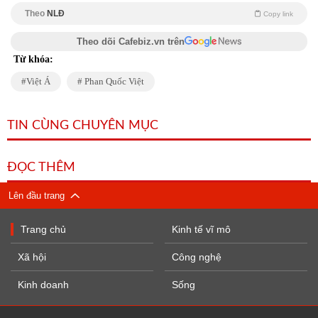
Theo
NLĐ
Copy link
Theo dõi Cafebiz.vn trên
Từ khóa:
Việt Á
Phan Quốc Việt
TIN CÙNG CHUYÊN MỤC
ĐỌC THÊM
Lên đầu trang
Trang chủ
Kinh tế vĩ mô
Xã hội
Công nghệ
Kinh doanh
Sống