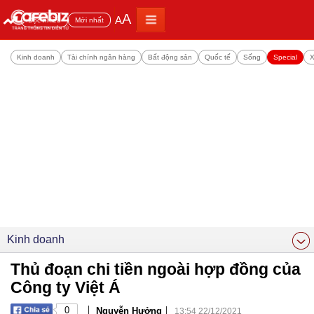
A
A
Đọc nhiều
Mới nhất
Kinh doanh
Tài chính ngân hàng
Bất động sản
Quốc tế
Sống
Special
X
Kinh doanh
Thủ đoạn chi tiền ngoài hợp đồng của
Công ty Việt Á
|
|
0
Nguyễn Hưởng
13:54 22/12/2021