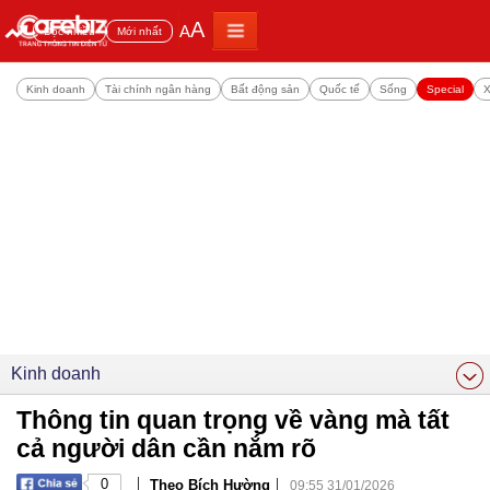
A
A
Đọc nhiều
Mới nhất
Kinh doanh
Tài chính ngân hàng
Bất động sản
Quốc tế
Sống
Special
X
Kinh doanh
Thông tin quan trọng về vàng mà tất
cả người dân cần nắm rõ
|
|
0
Theo Bích Hường
09:55 31/01/2026