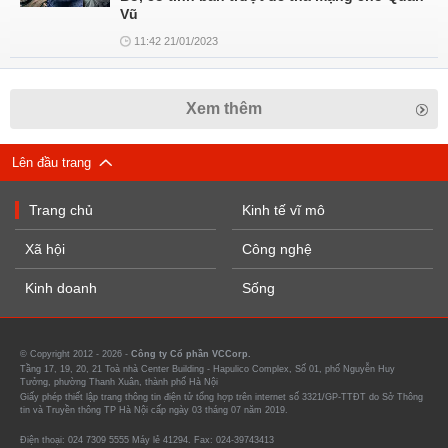
Vũ
11:42 21/01/2023
Xem thêm
Lên đầu trang
Trang chủ
Kinh tế vĩ mô
Xã hội
Công nghệ
Kinh doanh
Sống
© Copyright 2012 - 2026 -
Công ty Cổ phần VCCorp.
Tầng 17, 19, 20, 21 Toà nhà Center Building - Hapulico Complex, Số 01, phố Nguyễn Huy
Tưởng, phường Thanh Xuân, thành phố Hà Nội
Giấy phép thiết lập trang thông tin điện tử tổng hợp trên internet số 3321/GP-TTĐT do Sở Thông
tin và Truyền thông TP Hà Nội cấp ngày 03 tháng 07 năm 2019.
Điện thoại: 024 7309 5555 Máy lẻ 41294. Fax: 024-39743413