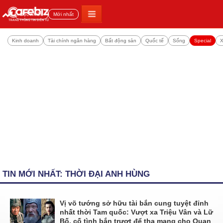
Đọc nhiều
Mới nhất
Kinh doanh
Tài chính ngân hàng
Bất động sản
Quốc tế
Sống
Special
X
TIN MỚI NHẤT: THỜI ĐẠI ANH HÙNG
Vị võ tướng sở hữu tài bắn cung tuyệt đỉnh
nhất thời Tam quốc: Vượt xa Triệu Vân và Lữ
Bố, cố tình bắn trượt để tha mạng cho Quan