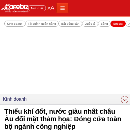
A
A
Đọc nhiều
Mới nhất
Kinh doanh
Tài chính ngân hàng
Bất động sản
Quốc tế
Sống
Special
X
Kinh doanh
Thiếu khí đốt, nước giàu nhất châu
Âu đối mặt thảm họa: Đóng cửa toàn
bộ ngành công nghiệp