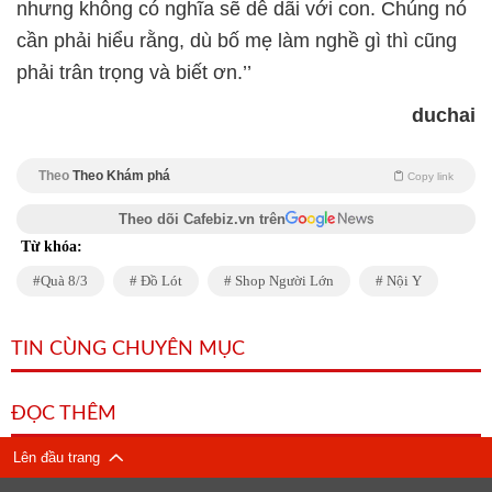
nhưng không có nghĩa sẽ dễ dãi với con. Chúng nó
cần phải hiểu rằng, dù bố mẹ làm nghề gì thì cũng
phải trân trọng và biết ơn.’’
duchai
Theo
Theo Khám phá
Copy link
Theo dõi Cafebiz.vn trên
Từ khóa:
Quà 8/3
Đồ Lót
Shop Người Lớn
Nội Y
TIN CÙNG CHUYÊN MỤC
ĐỌC THÊM
Lên đầu trang