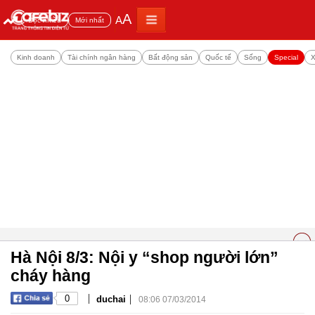
A
A
Đọc nhiều
Mới nhất
Kinh doanh
Tài chính ngân hàng
Bất động sản
Quốc tế
Sống
Special
X
Hà Nội 8/3: Nội y “shop người lớn”
cháy hàng
|
|
0
duchai
08:06 07/03/2014