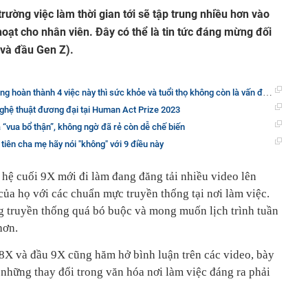
rường việc làm thời gian tới sẽ tập trung nhiều hơn vào
 hoạt cho nhân viên. Đây có thể là tin tức đáng mừng đối
 và đầu Gen Z).
g hoàn thành 4 việc này thì sức khỏe và tuổi thọ không còn là vấn đề lớn
nghệ thuật đương đại tại Human Act Prize 2023
“vua bổ thận”, không ngờ đã rẻ còn dễ chế biến
tiên cha mẹ hãy nói "không" với 9 điều này
 hệ cuối 9X mới đi làm đang đăng tải nhiều video lên
của họ với các chuẩn mực truyền thống tại nơi làm việc.
ng truyền thống quá bó buộc và mong muốn lịch trình tuần
hơn.
 8X và đầu 9X cũng hăm hở bình luận trên các video, bày
 những thay đổi trong văn hóa nơi làm việc đáng ra phải