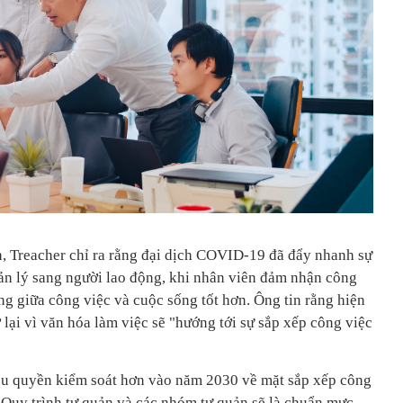
h, Treacher chỉ ra rằng đại dịch COVID-19 đã đẩy nhanh sự
ản lý sang người lao động, khi nhân viên đảm nhận công
ằng giữa công việc và cuộc sống tốt hơn. Ông tin rằng hiện
 lại vì văn hóa làm việc sẽ "hướng tới sự sắp xếp công việc
iều quyền kiểm soát hơn vào năm 2030 về mặt sắp xếp công
. Quy trình tự quản và các nhóm tự quản sẽ là chuẩn mực