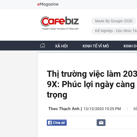
Bỏ qua điều hướng
CafeBiz - Trang chủ
Made By Google 2026
Kế Nghiệp - Góc Nhìn Tà
XÃ HỘI
KINH TẾ VĨ MÔ
KINH 
Thị trường việc làm 203
9X: Phúc lợi ngày càng
trọng
|
Theo Thạch Anh
|
12/12/2023 15:25 PM
S