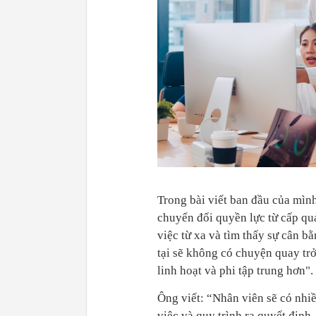
Trong bài viết ban đầu của mìn
chuyển đổi quyền lực từ cấp qu
việc từ xa và tìm thấy sự cân b
tại sẽ không có chuyện quay trở
linh hoạt và phi tập trung hơn".
Ông viết: “Nhân viên sẽ có nh
việc và quy trình ra quyết định