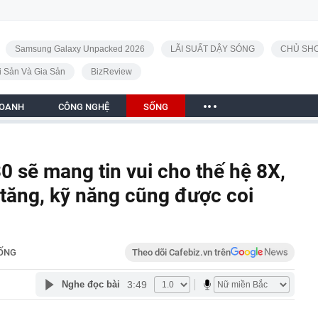
Samsung Galaxy Unpacked 2026
LÃI SUẤT DẬY SÓNG
CHỦ SHO
i Sản Và Gia Sản
BizReview
DOANH
CÔNG NGHỆ
SỐNG
0 sẽ mang tin vui cho thế hệ 8X,
 tăng, kỹ năng cũng được coi
ỐNG
Theo dõi Cafebiz.vn trên
3:49
Nghe đọc bài