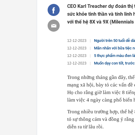
CEO Karl Treacher dự đoán thị t
sức khỏe tinh thần và tính linh
với thế hệ 8X và 9X (Milennials
Người trên 50 tuổi dễ dàn
12-12-2023
Mãn nhãn với bữa tiệc 
12-12-2023
5 thực phẩm màu đen là 
12-12-2023
Muốn dạy con tốt, trước 
12-12-2023
Trong những tháng gần đây, thế
mạng xã hội, bày tỏ các vấn đề 
Họ cho rằng giờ làm việc 8 tiế
làm việc 4 ngày càng phổ biến 
Trong nhiều trường hợp, thế hệ
tỏ sự thông cảm và đồng ý rằng
diễn ra từ lâu rồi.