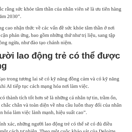
hắc rằng sức khỏe tâm thần của nhân viên sẽ là ưu tiên hàng
năm 2030”.
âng cao nhận thức về các vấn đề sức khỏe tâm thần ở nơi
 cận phản ứng, bao gồm những thứ như trị liệu, sang tập
òng ngừa, như đào tạo chánh niệm.
ười lao động trẻ có thể được
ng
đạo trong tương lai sẽ có kỹ năng đồng cảm và có kỹ năng
hi AI tiếp tục cách mạng hóa nơi làm việc.
ó thành tích tốt hơn sẽ là những cá nhân tự tin, trầm ổn,
 chắc chắn và toàn diện về nhu cầu luôn thay đổi của nhân
n hóa làm việc lành mạnh, hiệu suất cao”.
nh xác, những người lao động trẻ có thể sẽ có đủ điều
o một cách tự nhiên. Theo một cuộc khảo sát của Deloitte,