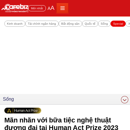
A
A
Đọc nhiều
Mới nhất
Kinh doanh
Tài chính ngân hàng
Bất động sản
Quốc tế
Sống
Special
X
Sống
Mãn nhãn với bữa tiệc nghệ thuật
đương đại tại Human Act Prize 2023