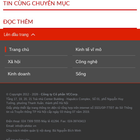
TIN CÙNG CHUYÊN MỤC
ĐỌC THÊM
Lên đầu trang
Trang chủ
Kinh tế vĩ mô
Xã hội
Công nghệ
Kinh doanh
Sống
© Copyright 2012 - 2026 -
Công ty Cổ phần VCCorp.
Tầng 17, 19, 20, 21 Toà nhà Center Building - Hapulico Complex, Số 01, phố Nguyễn Huy
Tưởng, phường Thanh Xuân, thành phố Hà Nội
Giấy phép thiết lập trang thông tin điện tử tổng hợp trên internet số 3321/GP-TTĐT do Sở Thông
tin và Truyền thông TP Hà Nội cấp ngày 03 tháng 07 năm 2019.
Điện thoại: 024 7309 5555 Máy lẻ 41294. Fax: 024-39743413
Email: info@cafebiz.vn
Chịu trách nhiệm quản lý nội dung: Bà Nguyễn Bích Minh