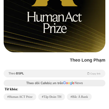
Theo Long Phạm
Theo
ĐSPL
Copy link
Theo dõi Cafebiz.vn trên
Từ khóa:
Human ACT Prize
Tập Đoàn TH
Bắc Á Bank