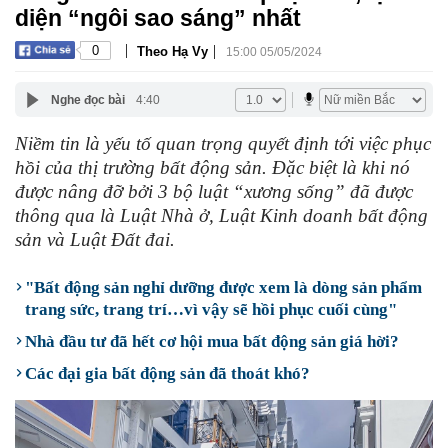
diện “ngôi sao sáng” nhất
|
|
0
Theo Hạ Vy
15:00 05/05/2024
Nghe đọc bài
4:40
Niềm tin là yếu tố quan trọng quyết định tới việc phục
hồi của thị trường bất động sản. Đặc biệt là khi nó
được nâng đỡ bởi 3 bộ luật “xương sống” đã được
thông qua là Luật Nhà ở, Luật Kinh doanh bất động
sản và Luật Đất đai.
"Bất động sản nghỉ dưỡng được xem là dòng sản phẩm
trang sức, trang trí…vì vậy sẽ hồi phục cuối cùng"
Nhà đầu tư đã hết cơ hội mua bất động sản giá hời?
Các đại gia bất động sản đã thoát khó?