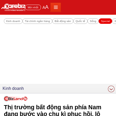
A
A
Đọc nhiều
Mới nhất
Kinh doanh
Tài chính ngân hàng
Bất động sản
Quốc tế
Sống
Special
X
Kinh doanh
Thị trường bất động sản phía Nam
đang bước vào chu kì phục hồi, lộ