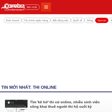
Đọc nhiều
Mới nhất
Kinh doanh
Tài chính ngân hàng
Bất động sản
Quốc tế
Sống
Special
X
TIN MỚI NHẤT: THI ONLINE
Tìm 'kẽ hở' thi cử online, nhiều sinh viên
công khai thuê người thi hộ cuối kỳ