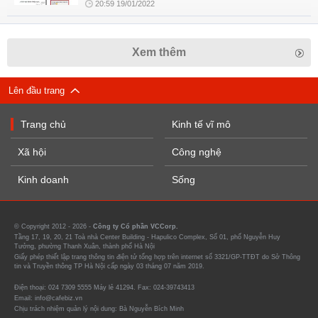
20:59 19/01/2022
Xem thêm
Lên đầu trang
Trang chủ
Kinh tế vĩ mô
Xã hội
Công nghệ
Kinh doanh
Sống
© Copyright 2012 - 2026 -
Công ty Cổ phần VCCorp.
Tầng 17, 19, 20, 21 Toà nhà Center Building - Hapulico Complex, Số 01, phố Nguyễn Huy
Tưởng, phường Thanh Xuân, thành phố Hà Nội
Giấy phép thiết lập trang thông tin điện tử tổng hợp trên internet số 3321/GP-TTĐT do Sở Thông
tin và Truyền thông TP Hà Nội cấp ngày 03 tháng 07 năm 2019.
Điện thoại: 024 7309 5555 Máy lẻ 41294. Fax: 024-39743413
Email: info@cafebiz.vn
Chịu trách nhiệm quản lý nội dung: Bà Nguyễn Bích Minh