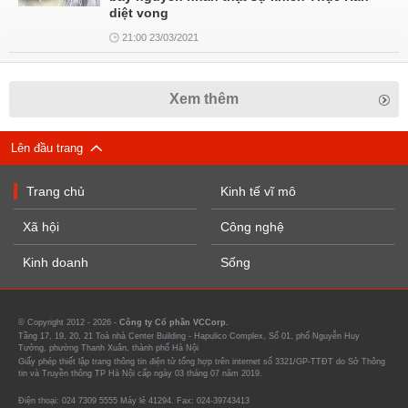
diệt vong
21:00 23/03/2021
Xem thêm
Lên đầu trang
Trang chủ
Kinh tế vĩ mô
Xã hội
Công nghệ
Kinh doanh
Sống
© Copyright 2012 - 2026 -
Công ty Cổ phần VCCorp.
Tầng 17, 19, 20, 21 Toà nhà Center Building - Hapulico Complex, Số 01, phố Nguyễn Huy
Tưởng, phường Thanh Xuân, thành phố Hà Nội
Giấy phép thiết lập trang thông tin điện tử tổng hợp trên internet số 3321/GP-TTĐT do Sở Thông
tin và Truyền thông TP Hà Nội cấp ngày 03 tháng 07 năm 2019.
Điện thoại: 024 7309 5555 Máy lẻ 41294. Fax: 024-39743413