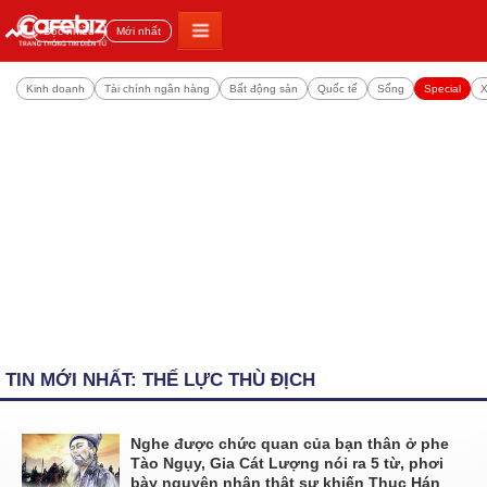
Đọc nhiều
Mới nhất
Kinh doanh
Tài chính ngân hàng
Bất động sản
Quốc tế
Sống
Special
X
TIN MỚI NHẤT: THẾ LỰC THÙ ĐỊCH
Nghe được chức quan của bạn thân ở phe
Tào Ngụy, Gia Cát Lượng nói ra 5 từ, phơi
bày nguyên nhân thật sự khiến Thục Hán