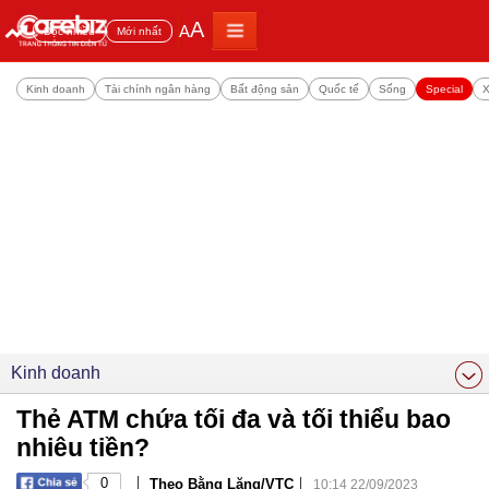
A
A
Đọc nhiều
Mới nhất
Kinh doanh
Tài chính ngân hàng
Bất động sản
Quốc tế
Sống
Special
X
Kinh doanh
Thẻ ATM chứa tối đa và tối thiểu bao
nhiêu tiền?
|
|
0
Theo Bằng Lăng/VTC
10:14 22/09/2023