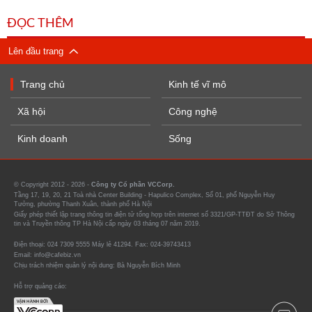
ĐỌC THÊM
Lên đầu trang
Trang chủ
Kinh tế vĩ mô
Xã hội
Công nghệ
Kinh doanh
Sống
© Copyright 2012 - 2026 -
Công ty Cổ phần VCCorp.
Tầng 17, 19, 20, 21 Toà nhà Center Building - Hapulico Complex, Số 01, phố Nguyễn Huy
Tưởng, phường Thanh Xuân, thành phố Hà Nội
Giấy phép thiết lập trang thông tin điện tử tổng hợp trên internet số 3321/GP-TTĐT do Sở Thông
tin và Truyền thông TP Hà Nội cấp ngày 03 tháng 07 năm 2019.
Điện thoại: 024 7309 5555 Máy lẻ 41294. Fax: 024-39743413
Email: info@cafebiz.vn
Chịu trách nhiệm quản lý nội dung: Bà Nguyễn Bích Minh
Hỗ trợ quảng cáo: