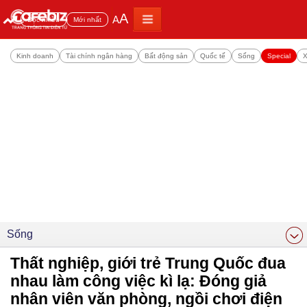
A
A
Đọc nhiều
Mới nhất
Kinh doanh
Tài chính ngân hàng
Bất động sản
Quốc tế
Sống
Special
X
Sống
Thất nghiệp, giới trẻ Trung Quốc đua
nhau làm công việc kì lạ: Đóng giả
nhân viên văn phòng, ngồi chơi điện