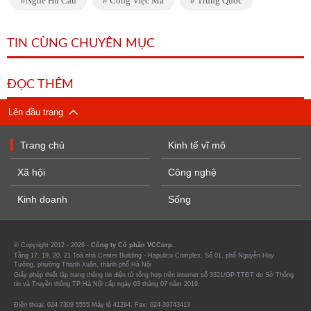
Nghề Hư Cấu
Công Việc Ma
Trung Quốc
TIN CÙNG CHUYÊN MỤC
ĐỌC THÊM
Lên đầu trang
Trang chủ
Kinh tế vĩ mô
Xã hội
Công nghệ
Kinh doanh
Sống
© Copyright 2012 - 2026 -
Công ty Cổ phần VCCorp.
Tầng 17, 19, 20, 21 Toà nhà Center Building - Hapulico Complex, Số 01, phố Nguyễn Huy
Tưởng, phường Thanh Xuân, thành phố Hà Nội
Giấy phép thiết lập trang thông tin điện tử tổng hợp trên internet số 3321/GP-TTĐT do Sở Thông
tin và Truyền thông TP Hà Nội cấp ngày 03 tháng 07 năm 2019.
Điện thoại: 024 7309 5555 Máy lẻ 41294. Fax: 024-39743413