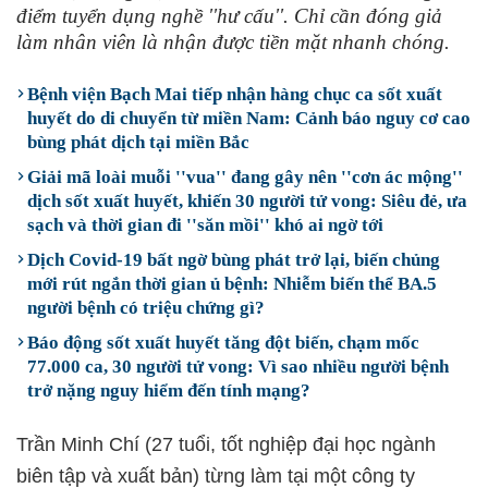
điểm tuyển dụng nghề ''hư cấu''. Chỉ cần đóng giả
làm nhân viên là nhận được tiền mặt nhanh chóng.
Bệnh viện Bạch Mai tiếp nhận hàng chục ca sốt xuất
huyết do di chuyển từ miền Nam: Cảnh báo nguy cơ cao
bùng phát dịch tại miền Bắc
Giải mã loài muỗi ''vua'' đang gây nên ''cơn ác mộng''
dịch sốt xuất huyết, khiến 30 người tử vong: Siêu đẻ, ưa
sạch và thời gian đi ''săn mồi'' khó ai ngờ tới
Dịch Covid-19 bất ngờ bùng phát trở lại, biến chủng
mới rút ngắn thời gian ủ bệnh: Nhiễm biến thể BA.5
người bệnh có triệu chứng gì?
Báo động sốt xuất huyết tăng đột biến, chạm mốc
77.000 ca, 30 người tử vong: Vì sao nhiều người bệnh
trở nặng nguy hiểm đến tính mạng?
Trần Minh Chí (27 tuổi, tốt nghiệp đại học ngành
biên tập và xuất bản) từng làm tại một công ty