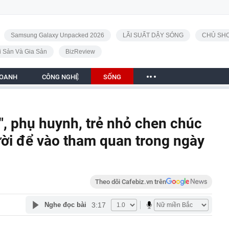
Samsung Galaxy Unpacked 2026
LÃI SUẤT DẬY SÓNG
CHỦ SHO
i Sản Và Gia Sản
BizReview
DOANH
CÔNG NGHỆ
SỐNG
", phụ huynh, trẻ nhỏ chen chúc
ời để vào tham quan trong ngày
Theo dõi Cafebiz.vn trên
3:17
Nghe đọc bài