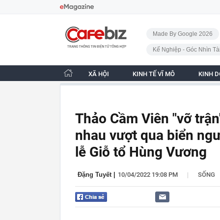
Bỏ qua điều hướng
CafeBiz - Trang chủ
Made By Google 2026
Kế Nghiệp - Góc Nhìn Tà
XÃ HỘI
KINH TẾ VĨ MÔ
KINH 
Thảo Cầm Viên "vỡ trận
nhau vượt qua biển ngư
lễ Giỗ tổ Hùng Vương
|
Đặng Tuyết
|
10/04/2022 19:08 PM
SỐNG