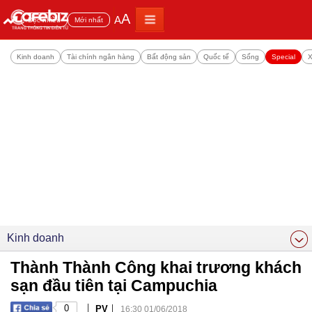
A
A
Đọc nhiều
Mới nhất
Kinh doanh
Tài chính ngân hàng
Bất động sản
Quốc tế
Sống
Special
X
Kinh doanh
Thành Thành Công khai trương khách
sạn đầu tiên tại Campuchia
|
|
0
PV
16:30 01/06/2018