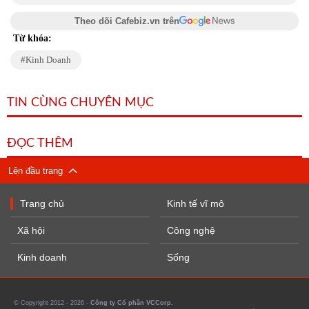
Theo dõi Cafebiz.vn trên
Từ khóa:
Kinh Doanh
TIN CÙNG CHUYÊN MỤC
ĐỌC THÊM
Lên đầu trang
Trang chủ
Kinh tế vĩ mô
Xã hội
Công nghệ
Kinh doanh
Sống
© Copyright 2012 - 2026 -
Công ty Cổ phần VCCorp.