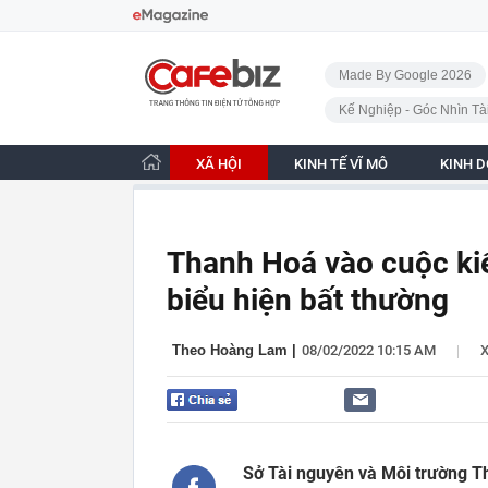
Bỏ qua điều hướng
CafeBiz - Trang chủ
Made By Google 2026
Kế Nghiệp - Góc Nhìn Tà
XÃ HỘI
KINH TẾ VĨ MÔ
KINH 
Thanh Hoá vào cuộc kiể
biểu hiện bất thường
|
Theo Hoàng Lam
|
08/02/2022 10:15 AM
X
Sở Tài nguyên và Môi trường Th