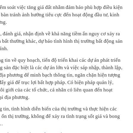
iểm soát việc tăng giá đất nhằm đảm bảo phù hợp điều kiện
a bàn tránh ảnh hưởng tiêu cực đến hoạt động đầu tư, kinh
ơng.
, đánh giá, nhận định về khả năng tiềm ẩn nguy cơ xảy ra
bất thường khác, dự báo tình hình thị trường bất động sản
tỉnh.
 tin về quy hoạch, tiến độ triển khai các dự án phát triển
g sản đặc biệt là các dự án lớn và việc sáp nhập, thành lập,
 địa phương để minh bạch thông tin, ngăn chặn hiện tượng
đẩy giá để trục lợi bất hợp pháp. Có biện pháp quản lý,
i giới của các tổ chức, cá nhân có liên quan đến hoạt
ại địa phương.
 tin, tình hình diễn biến của thị trường và thực hiện các
 ổn thị trường, không để xảy ra tình trạng sốt giá và bong
n…