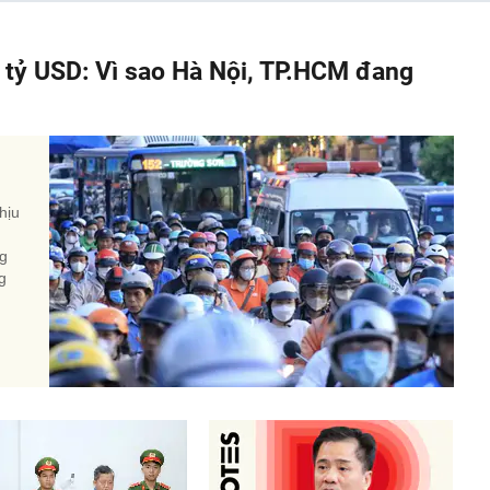
á tỷ USD: Vì sao Hà Nội, TP.HCM đang
hịu
ng
g