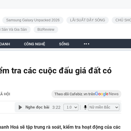
Samsung Galaxy Unpacked 2026
LÃI SUẤT DẬY SÓNG
CHỦ SHO
i Sản Và Gia Sản
BizReview
DOANH
CÔNG NGHỆ
SỐNG
m tra các cuộc đấu giá đất có
Ã HỘI
Theo dõi Cafebiz.vn trên
3:22
Nghe đọc bài
anh Hoá sẽ tập trung rà soát, kiểm tra hoạt động của các