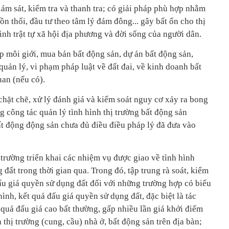
ám sát, kiểm tra và thanh tra; có giải pháp phù hợp nhằm
ồn thổi, đầu tư theo tâm lý đám đông... gây bất ổn cho thị
nh trật tự xã hội địa phương và đời sống của người dân.
p môi giới, mua bán bất động sản, dự án bất động sản,
uản lý, vi phạm pháp luật về đất đai, về kinh doanh bất
uan (nếu có).
chặt chẽ, xử lý đánh giá và kiểm soát nguy cơ xảy ra bong
 công tác quản lý tình hình thị trường bất động sản
t động động sản chưa đủ điều điều pháp lý đã đưa vào
trường triển khai các nhiệm vụ được giao về tình hình
 đất trong thời gian qua. Trong đó, tập trung rà soát, kiểm
ấu giá quyền sử dụng đất đối với những trường hợp có biểu
hình, kết quả đấu giá quyền sử dụng đất, đặc biệt là tác
quả đấu giá cao bất thường, gấp nhiều lần giá khởi điểm
 thị trường (cung, cầu) nhà ở, bất động sản trên địa bàn;