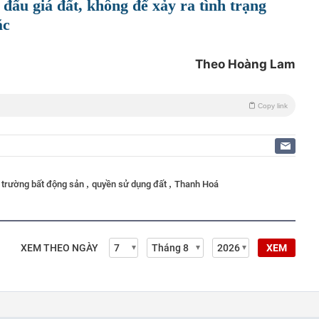
đấu giá đất, không để xảy ra tình trạng
ặc
Theo Hoàng Lam
Copy link
,
,
ị trường bất động sản
quyền sử dụng đất
Thanh Hoá
XEM THEO NGÀY
XEM