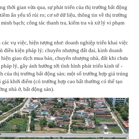
 thời gian vừa qua, sự phát triển của thị trường bất động
iềm ẩn yếu tố rủi ro; cơ sở dữ liệu, thông tin về thị trường
 minh bạch; công tác thanh tra, kiểm tra và xử lý vi phạm
 các vụ việc, hiện tượng như: doanh nghiệp triển khai việc
ủ điều kiện pháp lý; chuyển nhượng đất đai, kinh doanh
c hiện giao dịch mua bán, chuyển nhượng nhà, đất khi chưa
pháp lý, gây ảnh hưởng tới tình hình phát triển kinh tế -
nh của thị trường bất động sản; một số trường hợp giá trúng
i giá khởi điểm (có trường hợp cao bất thường có thể tạo
ường nhà ở, bất động sản).