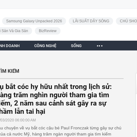
Samsung Galaxy Unpacked 2026
LÃI SUẤT DẬY SÓNG
CHỦ SHO
i Sản Và Gia Sản
BizReview
INH DOANH
CÔNG NGHỆ
SỐNG
TÌM KIẾM
ụ bắt cóc hy hữu nhất trong lịch sử:
àng trăm nghìn người tham gia tìm
iếm, 2 năm sau cảnh sát gây ra sự
hầm lẫn tai hại
/03/2020 06:00:00 AM
u chuyện về vụ bắt cóc cậu bé Paul Fronczak từng gây sự chú
của cả nước Mỹ, hàng trăm ngàn người tham gia tìm kiếm