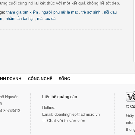
ưng cuối cùng nó lại kết thúc với một kết quả không hề tốt đẹp.
,
,
,
gs:
tham gia tìm kiếm
người phụ nữ lạ mặt
trẻ sơ sinh
nỗi đau
,
,
n
nhầm lẫn tai hại
mái tóc dài
INH DOANH
CÔNG NGHỆ
SỐNG
Liên hệ quảng cáo
 phố Nguyễn
ội
© Co
Hotline:
024-39743413
Email:
doanhnghiep@admicro.vn
Giấy 
Chat với tư vấn viên
inte
thôn