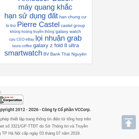
máy quang khắc
hạn sử dụng đất
hạn chung cư
Pierre Castel
castel group
từ thứ
galaxy watch
khủng hoàng truyền thông
lọi nhuận grab
cựu CEO eBay
galaxy z fold 8 ultra
laura coffee
smartwatch
BV Bank Thái Nguyên
pyright 2012 - 2026 - Công ty Cổ phần VCCorp.
phép thiết lập trang thông tin điện tử tổng hợp trên
rnet số 3321/GP-TTĐT do Sở Thông tin và Truyền
g TP Hà Nội cấp ngày 03 tháng 07 năm 2019.