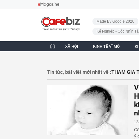
Bỏ qua điều hướng
CafeBiz - Trang chủ
Made By Google 2026
Kế Nghiệp - Góc Nhìn Tà
XÃ HỘI
KINH TẾ VĨ MÔ
K
Tin tức, bài viết mới nhất về :
THAM GIA 
V
H
k
n
13
Câ
ý 