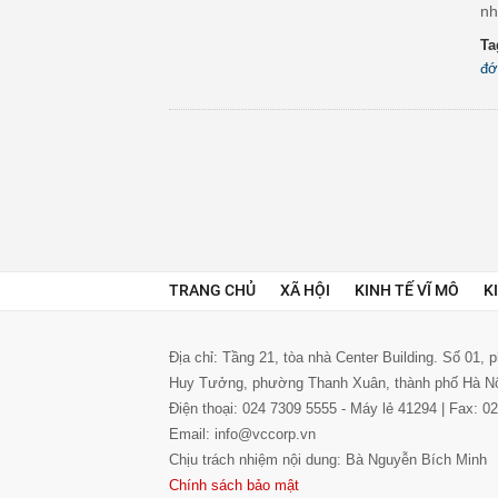
nh
Ta
đớ
TRANG CHỦ
XÃ HỘI
KINH TẾ VĨ MÔ
K
Địa chỉ: Tầng 21, tòa nhà Center Building. Số 01,
Huy Tưởng, phường Thanh Xuân, thành phố Hà N
Điện thoại: 024 7309 5555 - Máy lẻ 41294 | Fax: 
Email: info@vccorp.vn
Chịu trách nhiệm nội dung: Bà Nguyễn Bích Minh
Chính sách bảo mật