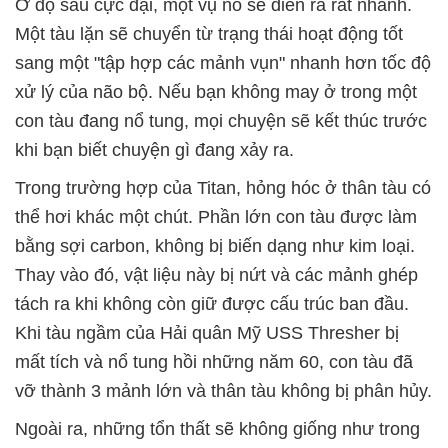
Ở độ sâu cực đại, một vụ nổ sẽ diễn ra rất nhanh.
Một tàu lặn sẽ chuyển từ trạng thái hoạt động tốt
sang một "tập hợp các mảnh vụn" nhanh hơn tốc độ
xử lý của não bộ. Nếu bạn không may ở trong một
con tàu đang nổ tung, mọi chuyện sẽ kết thúc trước
khi bạn biết chuyện gì đang xảy ra.
Trong trường hợp của Titan, hỏng hóc ở thân tàu có
thể hơi khác một chút. Phần lớn con tàu được làm
bằng sợi carbon, không bị biến dạng như kim loại.
Thay vào đó, vật liệu này bị nứt và các mảnh ghép
tách ra khi không còn giữ được cấu trúc ban đầu.
Khi tàu ngầm của Hải quân Mỹ USS Thresher bị
mất tích và nổ tung hồi những năm 60, con tàu đã
vỡ thành 3 mảnh lớn và thân tàu không bị phân hủy.
Ngoài ra, những tổn thất sẽ không giống như trong