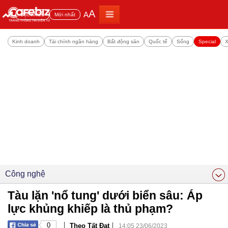
A
A
Đọc nhiều
Mới nhất
Kinh doanh
Tài chính ngân hàng
Bất động sản
Quốc tế
Sống
Special
X
Công nghệ
Tàu lặn 'nổ tung' dưới biển sâu: Áp
lực khủng khiếp là thủ phạm?
|
|
0
Theo Tất Đạt
14:05 23/06/2023