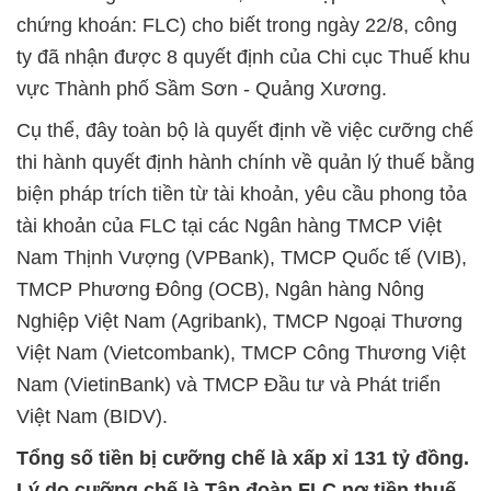
chứng khoán: FLC) cho biết trong ngày 22/8, công
ty đã nhận được 8 quyết định của Chi cục Thuế khu
vực Thành phố Sầm Sơn - Quảng Xương.
Cụ thể, đây toàn bộ là quyết định về việc cưỡng chế
thi hành quyết định hành chính về quản lý thuế bằng
biện pháp trích tiền từ tài khoản, yêu cầu phong tỏa
tài khoản của FLC tại các Ngân hàng TMCP Việt
Nam Thịnh Vượng (VPBank), TMCP Quốc tế (VIB),
TMCP Phương Đông (OCB), Ngân hàng Nông
Nghiệp Việt Nam (Agribank), TMCP Ngoại Thương
Việt Nam (Vietcombank), TMCP Công Thương Việt
Nam (VietinBank) và TMCP Đầu tư và Phát triển
Việt Nam (BIDV).
Tổng số tiền bị cưỡng chế là xấp xỉ 131 tỷ đồng.
Lý do cưỡng chế là Tập đoàn FLC nợ tiền thuế