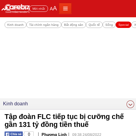
A
A
Đọc nhiều
Mới nhất
Kinh doanh
Tài chính ngân hàng
Bất động sản
Quốc tế
Sống
Special
X
Kinh doanh
Tập đoàn FLC tiếp tục bị cưỡng chế
gần 131 tỷ đồng tiền thuế
|
|
0
Phương Linh
09:38 24/08/2022