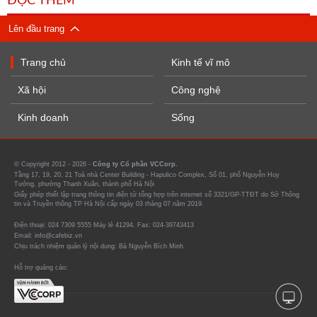
ĐỌC THÊM
Lên đầu trang
Trang chủ
Kinh tế vĩ mô
Xã hội
Công nghệ
Kinh doanh
Sống
© Copyright 2012 - 2026 -
Công ty Cổ phần VCCorp.
Tầng 17, 19, 20, 21 Toà nhà Center Building - Hapulico Complex, Số 01, phố Nguyễn Huy
Tưởng, phường Thanh Xuân, thành phố Hà Nội
Giấy phép thiết lập trang thông tin điện tử tổng hợp trên internet số 3321/GP-TTĐT do Sở Thông
tin và Truyền thông TP Hà Nội cấp ngày 03 tháng 07 năm 2019.
Điện thoại: 024 7309 5555 Máy lẻ 41294. Fax: 024-39743413
Email: info@cafebiz.vn
Chịu trách nhiệm quản lý nội dung: Bà Nguyễn Bích Minh
Hỗ trợ quảng cáo: