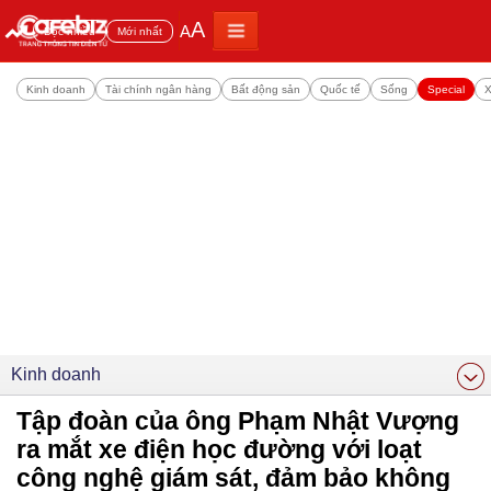
A
A
Đọc nhiều
Mới nhất
Kinh doanh
Tài chính ngân hàng
Bất động sản
Quốc tế
Sống
Special
X
Kinh doanh
Tập đoàn của ông Phạm Nhật Vượng
ra mắt xe điện học đường với loạt
công nghệ giám sát, đảm bảo không