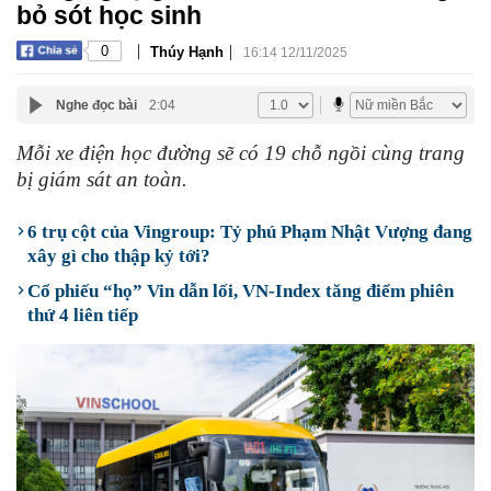
bỏ sót học sinh
|
|
0
Thúy Hạnh
16:14 12/11/2025
Nghe đọc bài
2:04
Mỗi xe điện học đường sẽ có 19 chỗ ngồi cùng trang
bị giám sát an toàn.
6 trụ cột của Vingroup: Tỷ phú Phạm Nhật Vượng đang
xây gì cho thập kỷ tới?
Cổ phiếu “họ” Vin dẫn lối, VN-Index tăng điểm phiên
thứ 4 liên tiếp