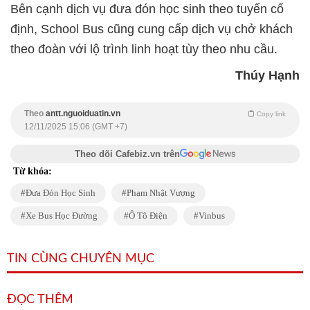
Bên cạnh dịch vụ đưa đón học sinh theo tuyến cố
định, School Bus cũng cung cấp dịch vụ chở khách
theo đoàn với lộ trình linh hoạt tùy theo nhu cầu.
Thúy Hạnh
Theo
antt.nguoiduatin.vn
Copy link
12/11/2025 15:06 (GMT +7)
Theo dõi Cafebiz.vn trên
Từ khóa:
Đưa Đón Học Sinh
Phạm Nhật Vượng
Xe Bus Học Đường
Ô Tô Điện
Vinbus
TIN CÙNG CHUYÊN MỤC
ĐỌC THÊM