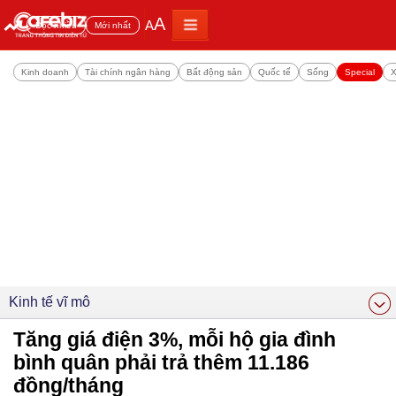
A
A
Đọc nhiều
Mới nhất
Kinh doanh
Tài chính ngân hàng
Bất động sản
Quốc tế
Sống
Special
X
Kinh tế vĩ mô
Tăng giá điện 3%, mỗi hộ gia đình
bình quân phải trả thêm 11.186
đồng/tháng