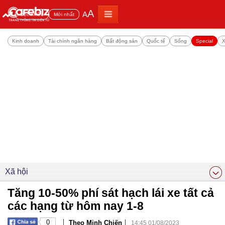
A
A
Đọc nhiều
Mới nhất
Kinh doanh
Tài chính ngân hàng
Bất động sản
Quốc tế
Sống
Special
X
Xã hội
Tăng 10-50% phí sát hạch lái xe tất cả
các hạng từ hôm nay 1-8
|
|
0
Theo Minh Chiến
14:45 01/08/2023