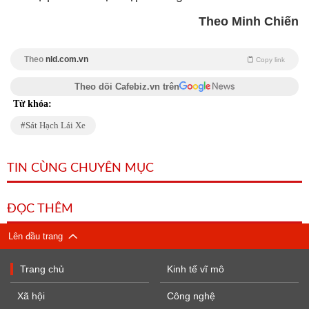
Theo Minh Chiến
Theo
nld.com.vn
Copy link
Theo dõi Cafebiz.vn trên
Từ khóa:
Sát Hạch Lái Xe
TIN CÙNG CHUYÊN MỤC
ĐỌC THÊM
Lên đầu trang
Trang chủ
Kinh tế vĩ mô
Xã hội
Công nghệ