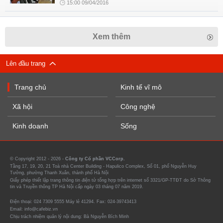
15:00 09/04/2016
Xem thêm
Lên đầu trang
Trang chủ
Kinh tế vĩ mô
Xã hội
Công nghệ
Kinh doanh
Sống
© Copyright 2012 - 2026 -
Công ty Cổ phần VCCorp.
Tầng 17, 19, 20, 21 Toà nhà Center Building - Hapulico Complex, Số 01, phố Nguyễn Huy
Tưởng, phường Thanh Xuân, thành phố Hà Nội
Giấy phép thiết lập trang thông tin điện tử tổng hợp trên internet số 3321/GP-TTĐT do Sở Thông
tin và Truyền thông TP Hà Nội cấp ngày 03 tháng 07 năm 2019.
Điện thoại: 024 7309 5555 Máy lẻ 41294. Fax: 024-39743413
Email: info@cafebiz.vn
Chịu trách nhiệm quản lý nội dung: Bà Nguyễn Bích Minh