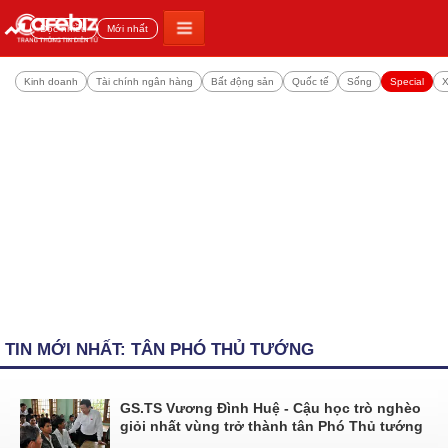
Đọc nhiều
Mới nhất
Kinh doanh
Tài chính ngân hàng
Bất động sản
Quốc tế
Sống
Special
X
TIN MỚI NHẤT: TÂN PHÓ THỦ TƯỚNG
GS.TS Vương Đình Huệ - Cậu học trò nghèo
giỏi nhất vùng trở thành tân Phó Thủ tướng