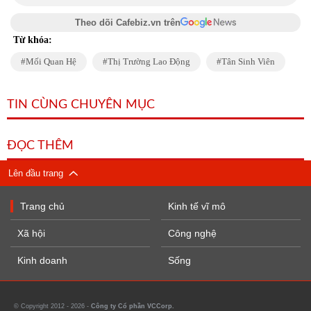
Theo dõi Cafebiz.vn trên
Từ khóa:
Mối Quan Hệ
Thị Trường Lao Động
Tân Sinh Viên
TIN CÙNG CHUYÊN MỤC
ĐỌC THÊM
Lên đầu trang
Trang chủ
Kinh tế vĩ mô
Xã hội
Công nghệ
Kinh doanh
Sống
© Copyright 2012 - 2026 -
Công ty Cổ phần VCCorp.