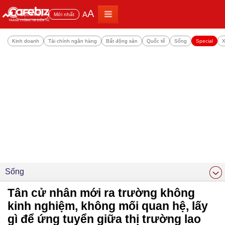
A
A
Đọc nhiều
Mới nhất
Kinh doanh
Tài chính ngân hàng
Bất động sản
Quốc tế
Sống
Special
X
Sống
Tân cử nhân mới ra trường không
kinh nghiệm, không mối quan hệ, lấy
gì để ứng tuyển giữa thị trường lao