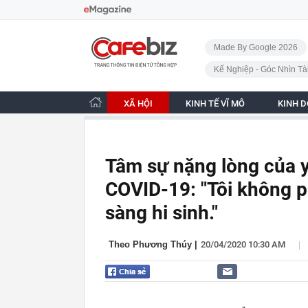
Bỏ qua điều hướng
CafeBiz - Trang chủ
Made By Google 2026
Kế Nghiệp - Góc Nhìn Tà
XÃ HỘI
KINH TẾ VĨ MÔ
KINH 
Tâm sự nặng lòng của y
COVID-19: "Tôi không p
sàng hi sinh."
|
Theo Phương Thúy
|
20/04/2020 10:30 AM