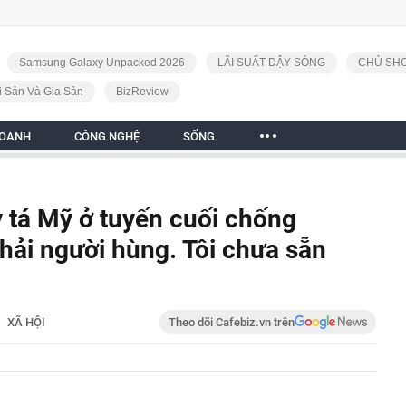
Samsung Galaxy Unpacked 2026
LÃI SUẤT DẬY SÓNG
CHỦ SHO
i Sản Và Gia Sản
BizReview
DOANH
CÔNG NGHỆ
SỐNG
 tá Mỹ ở tuyến cuối chống
hải người hùng. Tôi chưa sẵn
XÃ HỘI
Theo dõi Cafebiz.vn trên