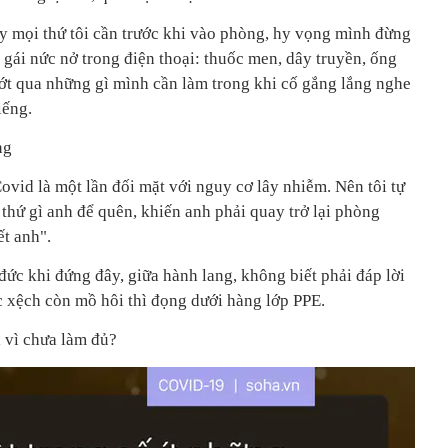
ấy mọi thứ tôi cần trước khi vào phòng, hy vọng mình đừng
ô gái nức nở trong điện thoại: thuốc men, dây truyền, ống
ướt qua những gì mình cần làm trong khi cố gắng lắng nghe
iếng.
ng
vid là một lần đối mặt với nguy cơ lây nhiễm. Nên tôi tự
thứ gì anh để quên, khiến anh phải quay trở lại phòng
ết anh".
ức khi đứng đây, giữa hành lang, không biết phải đáp lời
c xệch còn mồ hôi thì đọng dưới hàng lớp PPE.
i vì chưa làm đủ?