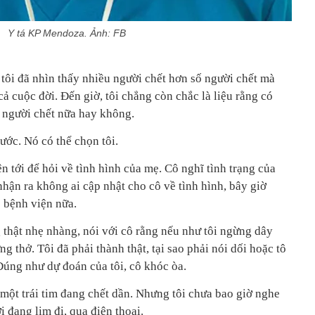
Y tá KP Mendoza. Ảnh: FB
 tôi đã nhìn thấy nhiều người chết hơn số người chết mà
cả cuộc đời. Đến giờ, tôi chẳng còn chắc là liệu rằng có
y người chết nữa hay không.
ước. Nó có thể chọn tôi.
n tới để hỏi về tình hình của mẹ. Cô nghĩ tình trạng của
hận ra không ai cập nhật cho cô về tình hình, bây giờ
 bệnh viện nữa.
 thật nhẹ nhàng, nói với cô rằng nếu như tôi ngừng dây
g thở. Tôi đã phải thành thật, tại sao phải nói dối hoặc tô
Đúng như dự đoán của tôi, cô khóc òa.
một trái tim đang chết dần. Nhưng tôi chưa bao giờ nghe
i đang lịm đi, qua điện thoại.