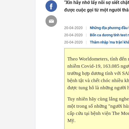
"Xin hãy nhớ lấy nỗi sợ siết ch
được cuộc gọi từ một người thâ
Những địa phương đầu ti
20-04-2020
Bốn ca dương tính test
20-04-2020
Thâm nhập 'ma trận' kh
20-04-2020
Theo Worldometers, tính đến n
nhiễm Covid-19, 163.085 ngườ
trường hợp dương tính với SA
bệnh tật và chết chóc nhiều k
được tung hô là những người 
Tuy nhiên hãy cùng lắng nghe
một trong số những "người hù
cấp cứu tại bệnh viện The Mou
Mỹ.