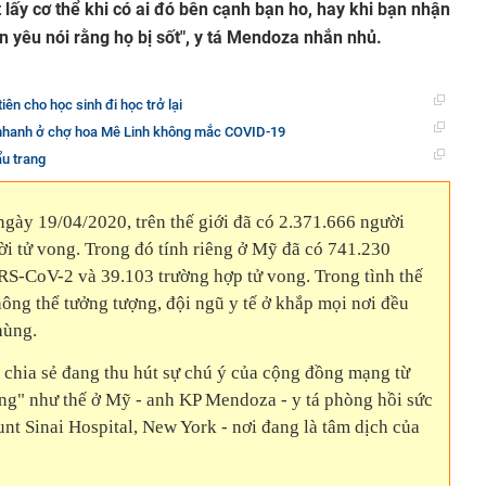
ặt lấy cơ thể khi có ai đó bên cạnh bạn ho, hay khi bạn nhận
n yêu nói rằng họ bị sốt", y tá Mendoza nhắn nhủ.
ên cho học sinh đi học trở lại
 nhanh ở chợ hoa Mê Linh không mắc COVID-19
ẩu trang
gày 19/04/2020, trên thế giới đã có 2.371.666 người
i tử vong. Trong đó tính riêng ở Mỹ đã có 741.230
RS-CoV-2 và 39.103 trường hợp tử vong. Trong tình thế
hông thể tưởng tượng, đội ngũ y tế ở khắp mọi nơi đều
hùng.
 chia sẻ đang thu hút sự chú ý của cộng đồng mạng từ
ng" như thế ở Mỹ - anh KP Mendoza - y tá phòng hồi sức
nt Sinai Hospital, New York - nơi đang là tâm dịch của