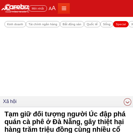
A
A
Đọc nhiều
Mới nhất
Kinh doanh
Tài chính ngân hàng
Bất động sản
Quốc tế
Sống
Special
X
Xã hội
Tạm giữ đối tượng người Úc đập phá
quán cà phê ở Đà Nẵng, gây thiệt hại
hàng trăm triệu đồng cùng nhiều cổ