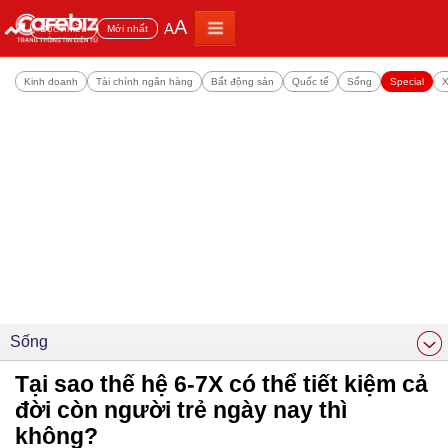
A
A
Đọc nhiều
Mới nhất
Kinh doanh
Tài chính ngân hàng
Bất động sản
Quốc tế
Sống
Special
X
Sống
Tại sao thế hệ 6-7X có thể tiết kiệm cả
đời còn người trẻ ngày nay thì
không?