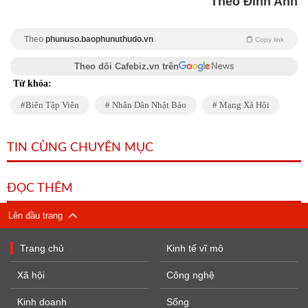
Theo Đinh Anh
Theo
phunuso.baophunuthudo.vn
Copy link
Theo dõi Cafebiz.vn trên
Từ khóa:
Biên Tập Viên
Nhân Dân Nhật Báo
Mạng Xã Hội
TIN CÙNG CHUYÊN MỤC
ĐỌC THÊM
Lên đầu trang
Trang chủ
Kinh tế vĩ mô
Xã hội
Công nghệ
Kinh doanh
Sống