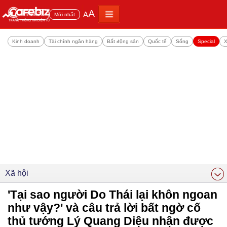
A
A
Đọc nhiều
Mới nhất
Kinh doanh
Tài chính ngân hàng
Bất động sản
Quốc tế
Sống
Special
X
Xã hội
'Tại sao người Do Thái lại khôn ngoan
như vậy?' và câu trả lời bất ngờ cố
thủ tướng Lý Quang Diệu nhận được