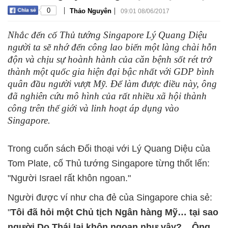
|
|
0
Thảo Nguyên
09:01 08/06/2017
Nhắc đến cố Thủ tướng Singapore Lý Quang Diệu
người ta sẽ nhớ đến công lao biến một làng chài hỗn
độn và chịu sự hoành hành của căn bệnh sốt rét trở
thành một quốc gia hiện đại bậc nhất với GDP bình
quân đầu người vượt Mỹ. Để làm được điều này, ông
đã nghiên cứu mô hình của rất nhiều xã hội thành
công trên thế giới và linh hoạt áp dụng vào
Singapore.
Trong cuốn sách Đối thoại với Lý Quang Diệu của
Tom Plate, cố Thủ tướng Singapore từng thốt lến:
"Người Israel rất khôn ngoan."
Người được ví như cha đẻ của Singapore chia sẻ:
"
Tôi đã hỏi một Chủ tịch Ngân hàng Mỹ… tại sao
người Do Thái lại khôn ngoan như vậy?... Ông