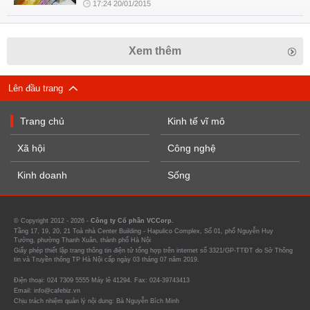
17:24 20/01/2015
Xem thêm
Lên đầu trang
Trang chủ
Kinh tế vĩ mô
Xã hội
Công nghệ
Kinh doanh
Sống
© Copyright 2012 - 2026 -
Công ty Cổ phần VCCorp.
Tầng 17, 19, 20, 21 Toà nhà Center Building - Hapulico Complex, Số 01, phố Nguyễn Huy
Tưởng, phường Thanh Xuân, thành phố Hà Nội
Giấy phép thiết lập trang thông tin điện tử tổng hợp trên internet số 3321/GP-TTĐT do Sở Thông
tin và Truyền thông TP Hà Nội cấp ngày 03 tháng 07 năm 2019.
Điện thoại: 024 7309 5555 Máy lẻ 41294. Fax: 024-39743413
Email: info@cafebiz.vn
Chịu trách nhiệm quản lý nội dung: Bà Nguyễn Bích Minh