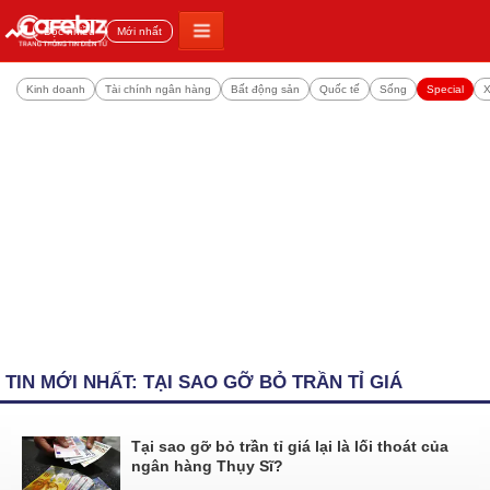
Đọc nhiều
Mới nhất
Kinh doanh
Tài chính ngân hàng
Bất động sản
Quốc tế
Sống
Special
X
TIN MỚI NHẤT: TẠI SAO GỠ BỎ TRẦN TỈ GIÁ
Tại sao gỡ bỏ trần tỉ giá lại là lối thoát của
ngân hàng Thụy Sĩ?