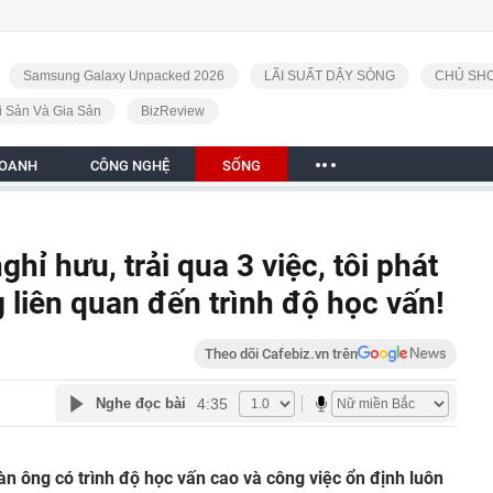
Samsung Galaxy Unpacked 2026
LÃI SUẤT DẬY SÓNG
CHỦ SHO
i Sản Và Gia Sản
BizReview
DOANH
CÔNG NGHỆ
SỐNG
ghỉ hưu, trải qua 3 việc, tôi phát
liên quan đến trình độ học vấn!
Theo dõi Cafebiz.vn trên
4:35
Nghe đọc bài
àn ông có trình độ học vấn cao và công việc ổn định luôn