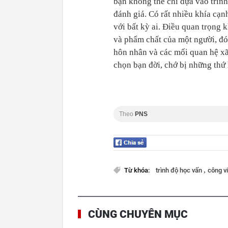
bạn không thể chỉ dựa vào trìn
đánh giá. Có rất nhiều khía cạ
với bất kỳ ai. Điều quan trọng
và phẩm chất của một người, đó
hôn nhân và các mối quan hệ xã 
chọn bạn đời, chớ bị những thứ
Theo
PNS
,
Từ khóa:
trình độ học vấn
công v
CÙNG CHUYÊN MỤC