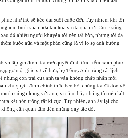
khi con gái tròn 14 tuổi, chúng tôi đã đi khắp miền đất
 phúc như thế sẽ kéo dài suốt cuộc đời. Tuy nhiên, khi tôi
trong một buổi sửa chữa tàu hỏa và đã qua đời. Cuộc sống
Sau đó nhiều người khuyên tôi nên tái hôn, nhưng tôi đã
c thêm bước nữa và một phần cũng là vì lo sợ ảnh hưởng
nh và lập gia đình, tôi mới quyết định tìm kiếm hạnh phúc
gặp gỡ một giáo sư về hưu, họ Tống. Anh trông rất lịch
 Thế nhưng con trai của anh ta vẫn không chấp nhận mối
sau khi quyết định chính thức hẹn hò, chúng tôi đã dọn về
 muốn sống chung với anh, vì cảm thấy chúng tôi nên kết
hưa kết hôn trông rất kì cục. Tuy nhiên, anh ấy lại cho
hì không cần quan tâm đến những quy tắc đó.