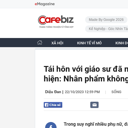
Bỏ qua điều hướng
CafeBiz - Trang chủ
Made By Google 2026
Kế Nghiệp - Góc Nhìn Tà
XÃ HỘI
KINH TẾ VĨ MÔ
KINH 
Tái hôn với giáo sư đã n
hiện: Nhân phẩm không 
|
Diệu Đan
|
22/10/2023 12:59 PM
SỐNG
Trong suy nghĩ nhiều phụ nữ, đ