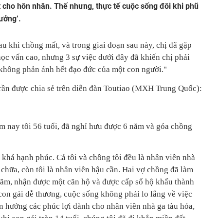
ất cho hôn nhân. Thế nhưng, thực tế cuộc sống đôi khi phũ
ưởng’.
sau khi chồng mất, và trong giai đoạn sau này, chị đã gặp
ọc vấn cao, nhưng 3 sự việc dưới đây đã khiến chị phải
n không phản ánh hết đạo đức của một con người."
 Trần được chia sẻ trên diễn đàn Toutiao (MXH Trung Quốc):
ăm nay tôi 56 tuổi, đã nghỉ hưu được 6 năm và góa chồng
 khá hạnh phúc. Cả tôi và chồng tôi đều là nhân viên nhà
a chữa, còn tôi là nhân viên hậu cần. Hai vợ chồng đã làm
 năm, nhận được một căn hộ và được cấp sổ hộ khẩu thành
con gái dễ thương, cuộc sống không phải lo lắng về việc
n hưởng các phúc lợi dành cho nhân viên nhà ga tàu hỏa,