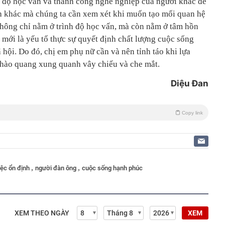
h độ học vấn và thành công nghề nghiệp của người khác để
nh khác mà chúng ta cần xem xét khi muốn tạo mối quan hệ
 không chỉ nằm ở trình độ học vấn, mà còn nằm ở tâm hồn
 mới là yếu tố thực sự quyết định chất lượng cuộc sống
hội. Do đó, chị em phụ nữ cần và nên tỉnh táo khi lựa
 hào quang xung quanh vây chiếu và che mắt.
Diệu Đan
Copy link
,
,
iệc ổn định
người đàn ông
cuộc sống hạnh phúc
XEM THEO NGÀY
XEM