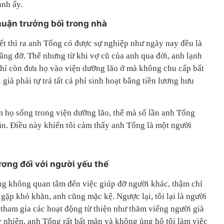
anh ấy.
thuận trưởng bối trong nhà
ết thì ra anh Tống có được sự nghiệp như ngày nay đều là
nâng đỡ. Thế nhưng từ khi vợ cũ của anh qua đời, anh lạnh
hí còn đưa họ vào viện dưỡng lão ở mà không chu cấp bất
 già phải tự trả tất cả phí sinh hoạt bằng tiền lương hưu
 họ sống trong viện dưỡng lão, thế mà số lần anh Tống
n. Điều này khiến tôi cảm thấy anh Tống là một người
.
hương đối với người yếu thế
g không quan tâm đến việc giúp đỡ người khác, thậm chí
ặp khó khăn, anh cũng mặc kệ. Ngược lại, tôi lại là người
g tham gia các hoạt động từ thiện như thăm viếng người già
y nhiên, anh Tống rất bất mãn và không ủng hộ tôi làm việc