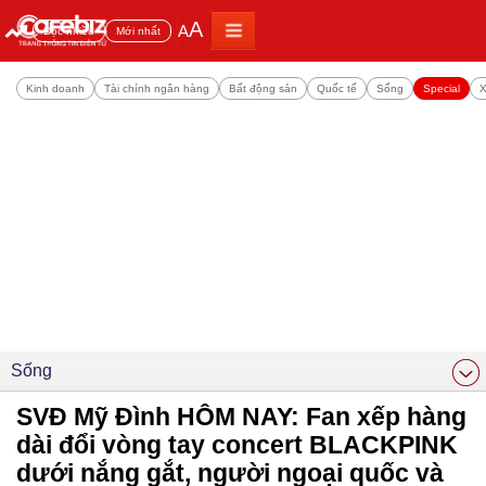
A
A
Đọc nhiều
Mới nhất
Kinh doanh
Tài chính ngân hàng
Bất động sản
Quốc tế
Sống
Special
X
Sống
SVĐ Mỹ Đình HÔM NAY: Fan xếp hàng
dài đổi vòng tay concert BLACKPINK
dưới nắng gắt, người ngoại quốc và