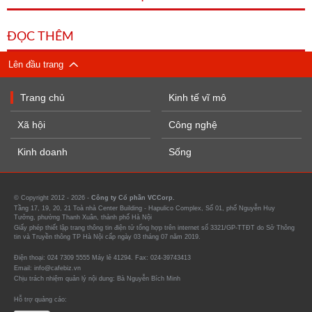
ĐỌC THÊM
Lên đầu trang
Trang chủ
Kinh tế vĩ mô
Xã hội
Công nghệ
Kinh doanh
Sống
© Copyright 2012 - 2026 -
Công ty Cổ phần VCCorp.
Tầng 17, 19, 20, 21 Toà nhà Center Building - Hapulico Complex, Số 01, phố Nguyễn Huy
Tưởng, phường Thanh Xuân, thành phố Hà Nội
Giấy phép thiết lập trang thông tin điện tử tổng hợp trên internet số 3321/GP-TTĐT do Sở Thông
tin và Truyền thông TP Hà Nội cấp ngày 03 tháng 07 năm 2019.
Điện thoại: 024 7309 5555 Máy lẻ 41294. Fax: 024-39743413
Email: info@cafebiz.vn
Chịu trách nhiệm quản lý nội dung: Bà Nguyễn Bích Minh
Hỗ trợ quảng cáo: