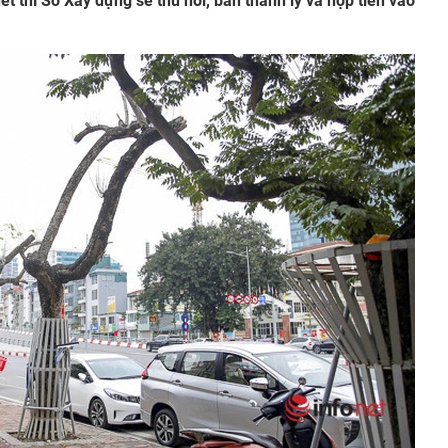
 thì Sở Xây dựng sẽ thu hồi, bán thanh lý và nộp tiền vào