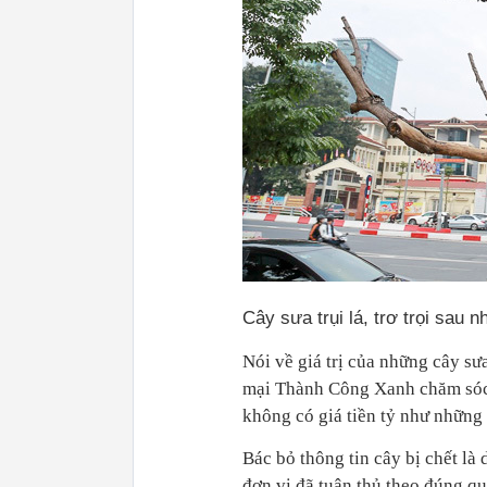
Cây sưa trụi lá, trơ trọi sau n
Nói về giá trị của những cây s
mại Thành Công Xanh chăm sóc, 
không có giá tiền tỷ như những 
Bác bỏ thông tin cây bị chết là
đơn vị đã tuân thủ theo đúng q