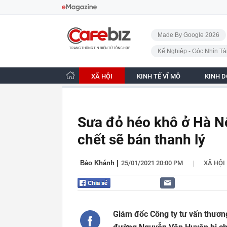
Bỏ qua điều hướng
CafeBiz - Trang chủ
Made By Google 2026
Kế Nghiệp - Góc Nhìn Tà
XÃ HỘI
KINH TẾ VĨ MÔ
KINH 
Sưa đỏ héo khô ở Hà Nội
chết sẽ bán thanh lý
|
Bảo Khánh
|
25/01/2021 20:00 PM
XÃ HỘI
Giám đốc Công ty tư vấn thươn