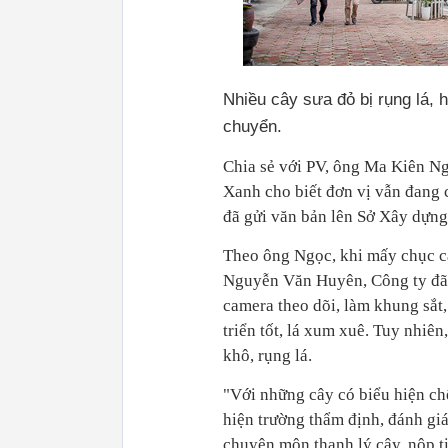
Nhiều cây sưa đỏ bị rụng lá, 
chuyển.
Chia sẻ với PV, ông Ma Kiên N
Xanh cho biết đơn vị vẫn đang 
đã gửi văn bản lên Sở Xây dựng
Theo ông Ngọc, khi mấy chục c
Nguyễn Văn Huyên, Công ty đã t
camera theo dõi, làm khung sắt,
triển tốt, lá xum xuê. Tuy nhiên
khô, rụng lá.
"Với những cây có biểu hiện ch
hiện trường thẩm định, đánh giá
chuyên môn thanh lý cây, nộp t