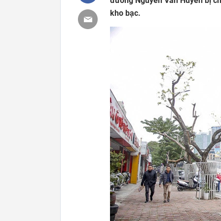
đường Nguyễn Văn Huyên bị chết
kho bạc.