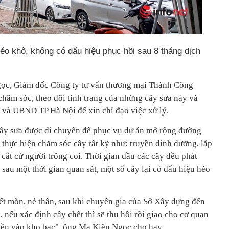
héo khô, không có dấu hiệu phục hồi sau 8 tháng dịch
gọc, Giám đốc Công ty tư vấn thương mại Thành Công
chăm sóc, theo dõi tình trạng của những cây sưa này và
 và UBND TP Hà Nội để xin chỉ đạo việc xử lý.
ây sưa được di chuyển để phục vụ dự án mở rộng đường
hực hiện chăm sóc cây rất kỹ như: truyền dinh dưỡng, lắp
 cắt cử người trông coi. Thời gian đầu các cây đều phát
, sau một thời gian quan sát, một số cây lại có dấu hiệu héo
ết mòn, nẻ thân, sau khi chuyên gia của Sở Xây dựng đến
, nếu xác định cây chết thì sẽ thu hồi rồi giao cho cơ quan
iền vào kho bạc", ông Ma Kiên Ngọc cho hay.