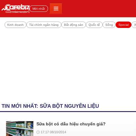
Đọc nhiều
Mới nhất
Kinh doanh
Tài chính ngân hàng
Bất động sản
Quốc tế
Sống
Special
X
TIN MỚI NHẤT: SỮA BỘT NGUYÊN LIỆU
Sữa bột có dấu hiệu chuyển giá?
17:17 08/10/2014