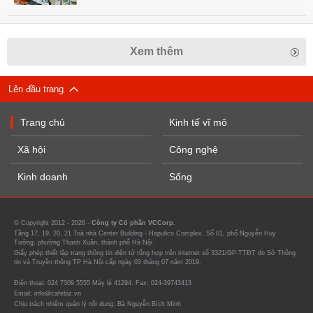
Xem thêm
Lên đầu trang
Trang chủ
Kinh tế vĩ mô
Xã hội
Công nghệ
Kinh doanh
Sống
© Copyright 2012 - 2026 -
Công ty Cổ phần VCCorp.
Tầng 17, 19, 20, 21 Toà nhà Center Building - Hapulico Complex, Số 01, phố Nguyễn Huy
Tưởng, phường Thanh Xuân, thành phố Hà Nội
Giấy phép thiết lập trang thông tin điện tử tổng hợp trên internet số 3321/GP-TTĐT do Sở Thông
tin và Truyền thông TP Hà Nội cấp ngày 03 tháng 07 năm 2019.
Điện thoại: 024 7309 5555 Máy lẻ 41294. Fax: 024-39743413
Email: info@cafebiz.vn
Chịu trách nhiệm quản lý nội dung: Bà Nguyễn Bích Minh