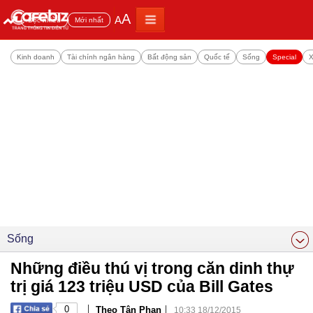
A
A
Đọc nhiều
Mới nhất
Kinh doanh
Tài chính ngân hàng
Bất động sản
Quốc tế
Sống
Special
X
Sống
Những điều thú vị trong căn dinh thự
trị giá 123 triệu USD của Bill Gates
|
|
0
Theo Tân Phan
10:33 18/12/2015