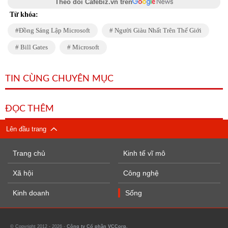
Theo dõi Cafebiz.vn trên
Từ khóa:
Đồng Sáng Lập Microsoft
Người Giàu Nhất Trên Thế Giới
Bill Gates
Microsoft
TIN CÙNG CHUYÊN MỤC
ĐỌC THÊM
Lên đầu trang
Trang chủ
Kinh tế vĩ mô
Xã hội
Công nghệ
Kinh doanh
Sống
© Copyright 2012 - 2026 -
Công ty Cổ phần VCCorp.