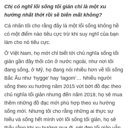
Chị có nghĩ lối sống tối giản chỉ là một xu
hướng nhất thời rồi sẽ biến mất không?
Cá nhân tôi cho rằng đây là một lối sống không hề
có một điểm nào tiêu cực trừ khi suy nghĩ của bạn
làm cho nó tiêu cực.
Ở Việt Nam, họ mới chỉ biết tới chủ nghĩa sống tối
giản gần đây thôi còn ở nước ngoài, như nơi tôi
đang sống, ở Mỹ, họ đang nói nhiều hơn về lối sống
Bắc Âu như ‘hygge’ hay ‘lagom’… Nhiều người
sống theo xu hướng năm 2015 vứt bớt đồ đạc theo
chủ nghĩa tối giản nhưng đến năm 2018, họ sẽ mua
thêm những đồ đạc mới phù hợp theo xu hướng
sống mới. Nhưng tôi cho rằng những ai thực sự
hiểu và sống hết mình với lối sống tối giản, họ sẽ
thấy rằng khi xu hướng qua đi, nét đẹp tối giản vẫn