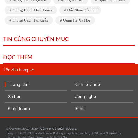
Phong Cách Thời Trang
Đối Nhân Xử Thế
Phong Cách Tối Giản
Quan Hệ Xã Hội
TIN CÙNG CHUYÊN MỤC
ĐỌC THÊM
Lên đầu trang
Trang chủ
Kinh tế vĩ mô
Xã hội
Công nghệ
Kinh doanh
Sống
© Copyright 2012 - 2026 -
Công ty Cổ phần VCCorp.
Tầng 17, 19, 20, 21 Toà nhà Center Building - Hapulico Complex, Số 01, phố Nguyễn Huy
Tưởng, phường Thanh Xuân, thành phố Hà Nội