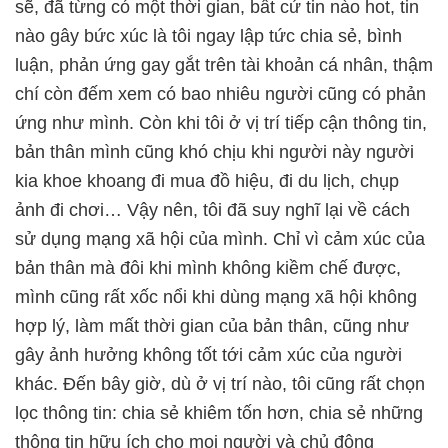
sẽ, đã từng có một thời gian, bất cứ tin nào hot, tin
nào gây bức xúc là tôi ngay lập tức chia sẻ, bình
luận, phản ứng gay gắt trên tài khoản cá nhân, thậm
chí còn đếm xem có bao nhiêu người cũng có phản
ứng như mình. Còn khi tôi ở vị trí tiếp cận thông tin,
bản thân mình cũng khó chịu khi người này người
kia khoe khoang đi mua đồ hiệu, đi du lịch, chụp
ảnh đi chơi… Vậy nên, tôi đã suy nghĩ lại về cách
sử dụng mạng xã hội của mình. Chỉ vì cảm xúc của
bản thân mà đôi khi mình không kiềm chế được,
mình cũng rất xốc nổi khi dùng mạng xã hội không
hợp lý, làm mất thời gian của bản thân, cũng như
gây ảnh hưởng không tốt tới cảm xúc của người
khác. Đến bây giờ, dù ở vị trí nào, tôi cũng rất chọn
lọc thông tin: chia sẻ khiêm tốn hơn, chia sẻ những
thông tin hữu ích cho mọi người và chủ động