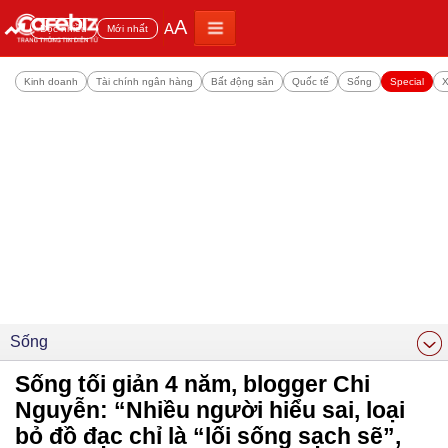
A
A
Đọc nhiều
Mới nhất
Kinh doanh
Tài chính ngân hàng
Bất động sản
Quốc tế
Sống
Special
X
Sống
Sống tối giản 4 năm, blogger Chi
Nguyễn: “Nhiều người hiểu sai, loại
bỏ đồ đạc chỉ là “lối sống sạch sẽ”,