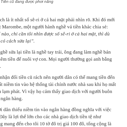
Tiền cũ đang được phơi nắng
ch là ít nhất số sê-ri ở cả hai mặt phải nhìn rõ. Khi đó mới
rt Marombe, một người hành nghề vá tiền khác chia sẻ:
nào, chỉ cần tôi nhìn được số sê-ri ở cả hai mặt, thì dù
 có cách sửa lại”.
ghề sửa lại tiền là nghề tay trái, ông đang làm nghề bán
hêm tiền để nuôi vợ con. Mọi người thường gọi anh bằng
.
ận đổi tiền cũ rách nên người dân có thể mang tiền đến
t niềm tin vào hệ thống tài chính nước nhà sau khi họ mất
u lạm phát. Vì vậy họ cảm thấy giao dịch với người buôn
n ngân hàng.
ời dân thiếu niềm tin vào ngân hàng đồng nghĩa với việc
Đây là lợi thế lớn cho các nhà giao dịch tiền tệ như
mang đến cho tôi 10 tờ đô trị giá 100 đô, tổng cộng là