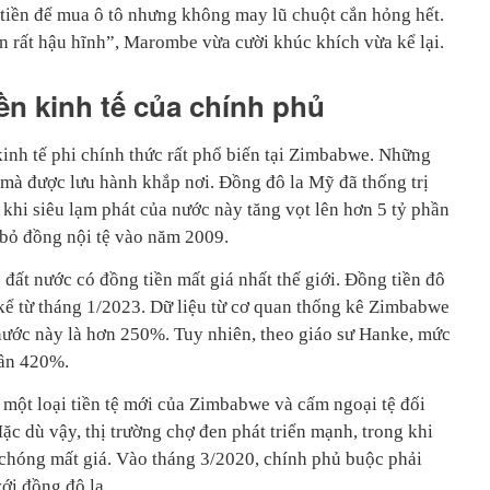
 tiền để mua ô tô nhưng không may lũ chuột cắn hỏng hết.
n rất hậu hĩnh”, Marombe vừa cười khúc khích vừa kể lại.
ền kinh tế của chính phủ
kinh tế phi chính thức rất phổ biến tại Zimbabwe. Những
y mà được lưu hành khắp nơi. Đồng đô la Mỹ đã thống trị
khi siêu lạm phát của nước này tăng vọt lên hơn 5 tỷ phần
 bỏ đồng nội tệ vào năm 2009.
đất nước có đồng tiền mất giá nhất thế giới. Đồng tiền đô
ể từ tháng 1/2023. Dữ liệu từ cơ quan thống kê Zimbabwe
nước này là hơn 250%. Tuy nhiên, theo giáo sư Hanke, mức
 gần 420%.
 một loại tiền tệ mới của Zimbabwe và cấm ngoại tệ đối
ặc dù vậy, thị trường chợ đen phát triển mạnh, trong khi
chóng mất giá. Vào tháng 3/2020, chính phủ buộc phải
ới đồng đô la.