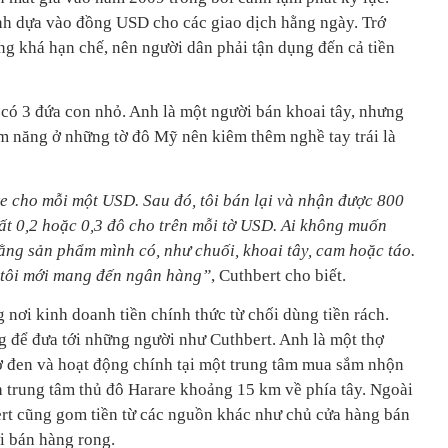
nh dựa vào đồng USD cho các giao dịch hằng ngày. Trớ
ng khá hạn chế, nên người dân phải tận dụng đến cả tiền
 có 3 đứa con nhỏ. Anh là một người bán khoai tây, nhưng
ềm năng ở những tờ đô Mỹ nên kiêm thêm nghề tay trái là
 cho mỗi một USD. Sau đó, tôi bán lại và nhận được 800
hất 0,2 hoặc 0,3 đô cho trên mỗi tờ USD. Ai không muốn
bằng sản phẩm mình có, như chuối, khoai tây, cam hoặc táo.
g tôi mới mang đến ngân hàng”
, Cuthbert cho biết.
 nơi kinh doanh tiền chính thức từ chối dùng tiền rách.
 để đưa tới những người như Cuthbert. Anh là một thợ
ợ đen và hoạt động chính tại một trung tâm mua sắm nhộn
h trung tâm thủ đô Harare khoảng 15 km về phía tây. Ngoài
rt cũng gom tiền từ các nguồn khác như chủ cửa hàng bán
i bán hàng rong.