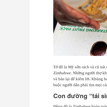
Tờ đô la Mỹ sờn rách và cũ nát 
Zimbabwe. Những người thợ khô
và bán lại để kiếm lời. Khủng h
buộc người dân phải tìm mọi cá
Con đường “tái si
Đồng đô la Zimbabwe hoàn toàn 