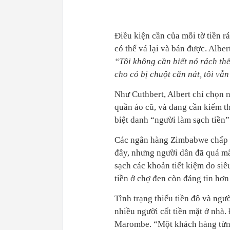
Điều kiện cần của mỗi tờ tiền rá
có thể vá lại và bán được. Albe
“Tôi không cần biết nó rách thế 
cho có bị chuột cắn nát, tôi vẫn
Như Cuthbert, Albert chỉ chọn n
quần áo cũ, và đang cần kiếm t
biệt danh “người làm sạch tiền”
Các ngân hàng Zimbabwe chấp nh
đây, nhưng người dân đã quá mấ
sạch các khoản tiết kiệm do siê
tiền ở chợ đen còn đáng tin hơ
Tình trạng thiếu tiền đô và ngư
nhiều người cất tiền mặt ở nhà. 
Marombe. “Một khách hàng từng 