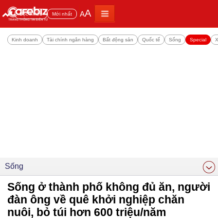
A
A
Đọc nhiều
Mới nhất
Kinh doanh
Tài chính ngân hàng
Bất động sản
Quốc tế
Sống
Special
X
Sống
Sống ở thành phố không đủ ăn, người
đàn ông về quê khởi nghiệp chăn
nuôi, bỏ túi hơn 600 triệu/năm