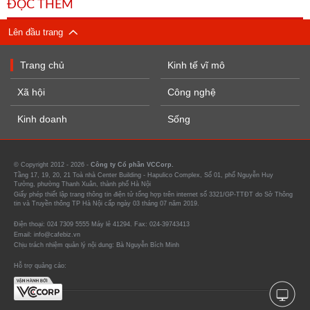
ĐỌC THÊM
Lên đầu trang
Trang chủ
Kinh tế vĩ mô
Xã hội
Công nghệ
Kinh doanh
Sống
© Copyright 2012 - 2026 -
Công ty Cổ phần VCCorp.
Tầng 17, 19, 20, 21 Toà nhà Center Building - Hapulico Complex, Số 01, phố Nguyễn Huy
Tưởng, phường Thanh Xuân, thành phố Hà Nội
Giấy phép thiết lập trang thông tin điện tử tổng hợp trên internet số 3321/GP-TTĐT do Sở Thông
tin và Truyền thông TP Hà Nội cấp ngày 03 tháng 07 năm 2019.
Điện thoại: 024 7309 5555 Máy lẻ 41294. Fax: 024-39743413
Email: info@cafebiz.vn
Chịu trách nhiệm quản lý nội dung: Bà Nguyễn Bích Minh
Hỗ trợ quảng cáo: