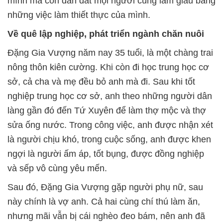
mình mà còn dẫn dắt mọi người cùng làm giàu bằng
những việc làm thiết thực của mình.
Về quê lập nghiệp, phát triển ngành chăn nuôi
Đặng Gia Vượng năm nay 35 tuổi, là một chàng trai
nông thôn kiên cường. Khi còn đi học trung học cơ
sở, cả cha và mẹ đều bỏ anh mà đi. Sau khi tốt
nghiệp trung học cơ sở, anh theo những người dân
làng gần đó đến Tứ Xuyên để làm thợ mộc và thợ
sửa ống nước. Trong công việc, anh được nhận xét
là người chịu khó, trong cuộc sống, anh được khen
ngợi là người ấm áp, tốt bụng, được đồng nghiệp
và sếp vô cùng yêu mến.
Sau đó, Đặng Gia Vượng gặp người phụ nữ, sau
này chính là vợ anh. Cả hai cùng chí thú làm ăn,
nhưng mãi vẫn bị cái nghèo đeo bám, nên anh đã