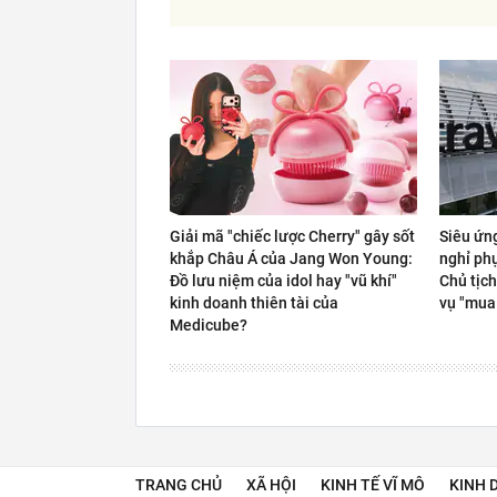
Giải mã "chiếc lược Cherry" gây sốt
Siêu ứng
khắp Châu Á của Jang Won Young:
nghỉ phụ
Đồ lưu niệm của idol hay "vũ khí"
Chủ tịch
kinh doanh thiên tài của
vụ "mua 
Medicube?
TRANG CHỦ
XÃ HỘI
KINH TẾ VĨ MÔ
KINH 