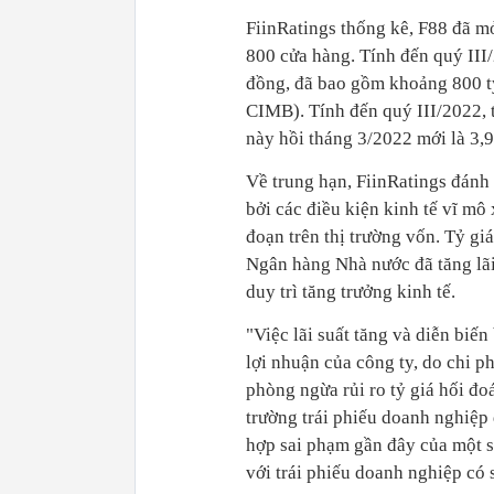
FiinRatings thống kê, F88 đã m
800 cửa hàng. Tính đến quý III/
đồng, đã bao gồm khoảng 800 t
CIMB). Tính đến quý III/2022, 
này hồi tháng 3/2022 mới là 3,9
Về trung hạn, FiinRatings đánh
bởi các điều kiện kinh tế vĩ mô
đoạn trên thị trường vốn. Tỷ g
Ngân hàng Nhà nước đã tăng lã
duy trì tăng trưởng kinh tế.
"Việc lãi suất tăng và diễn biến
lợi nhuận của công ty, do chi p
phòng ngừa rủi ro tỷ giá hối đoá
trường trái phiếu doanh nghiệp
hợp sai phạm gần đây của một s
với trái phiếu doanh nghiệp có s