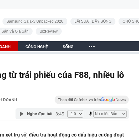
Samsung Galaxy Unpacked 2026
LÃI SUẤT DẬY SÓNG
CHỦ SHO
i Sản Và Gia Sản
BizReview
DOANH
CÔNG NGHỆ
SỐNG
g từ trái phiếu của F88, nhiều lô
NH DOANH
Theo dõi Cafebiz.vn trên
3:45
Nghe đọc bài
m xét trụ sở, điều tra hoạt động có dấu hiệu cưỡng đoạt