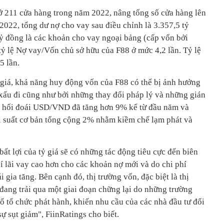
ở 211 cửa hàng trong năm 2022, nâng tổng số cửa hàng lên
2022, tổng dư nợ cho vay sau điều chỉnh là 3.357,5 tỷ
ỷ đồng là các khoản cho vay ngoại bảng (cấp vốn bởi
tỷ lệ Nợ vay/Vốn chủ sở hữu của F88 ở mức 4,2 lần. Tỷ lệ
5 lần.
 giá, khả năng huy động vốn của F88 có thể bị ảnh hưởng
 xấu đi cũng như bởi những thay đổi pháp lý và những gián
iá hối đoái USD/VND đã tăng hơn 9% kể từ đầu năm và
i suất cơ bản tổng cộng 2% nhằm kiềm chế lạm phát và
 bất lợi của tỷ giá sẽ có những tác động tiêu cực đến biên
hí lãi vay cao hơn cho các khoản nợ mới và do chi phí
i gia tăng. Bên cạnh đó, thị trường vốn, đặc biệt là thị
 đang trải qua một giai đoạn chững lại do những trường
ố tổ chức phát hành, khiến nhu cầu của các nhà đầu tư đối
ự sụt giảm", FiinRatings cho biết.