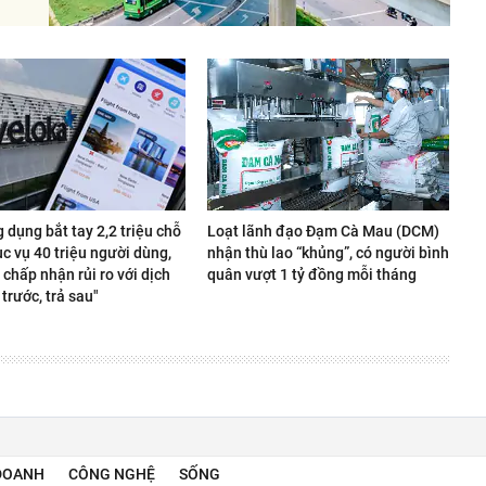
 dụng bắt tay 2,2 triệu chỗ
Loạt lãnh đạo Đạm Cà Mau (DCM)
c vụ 40 triệu người dùng,
nhận thù lao “khủng”, có người bình
 chấp nhận rủi ro với dịch
quân vượt 1 tỷ đồng mỗi tháng
trước, trả sau"
DOANH
CÔNG NGHỆ
SỐNG