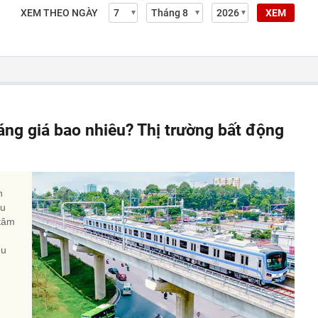
XEM THEO NGÀY
XEM
áng giá bao nhiêu? Thị trường bất động
h
ếu
 tâm
êu