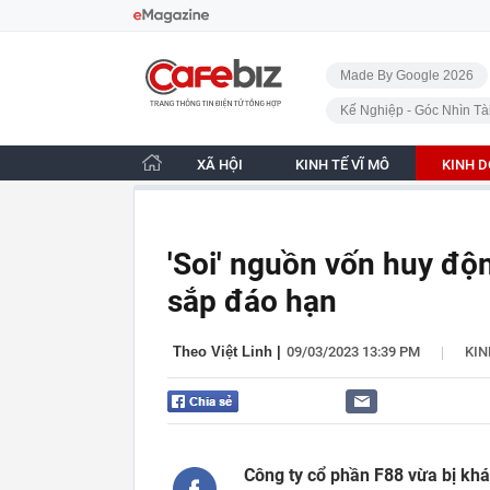
Bỏ qua điều hướng
CafeBiz - Trang chủ
Made By Google 2026
Kế Nghiệp - Góc Nhìn Tà
XÃ HỘI
KINH TẾ VĨ MÔ
KINH 
'Soi' nguồn vốn huy độn
sắp đáo hạn
|
Theo Việt Linh
|
09/03/2023 13:39 PM
KI
Công ty cổ phần F88 vừa bị khá