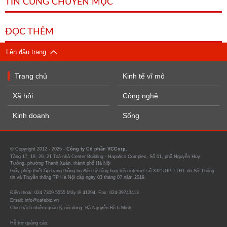
TIN CÙNG CHUYÊN MỤC
ĐỌC THÊM
Lên đầu trang
Trang chủ
Kinh tế vĩ mô
Xã hội
Công nghệ
Kinh doanh
Sống
© Copyright 2012 - 2026 -
Công ty Cổ phần VCCorp.
Tầng 17, 19, 20, 21 Toà nhà Center Building - Hapulico Complex, Số 01, phố Nguyễn Huy
Tưởng, phường Thanh Xuân, thành phố Hà Nội
Giấy phép thiết lập trang thông tin điện tử tổng hợp trên internet số 3321/GP-TTĐT do Sở Thông
tin và Truyền thông TP Hà Nội cấp ngày 03 tháng 07 năm 2019.
Điện thoại: 024 7309 5555 Máy lẻ 41294. Fax: 024-39743413
Email: info@cafebiz.vn
Chịu trách nhiệm quản lý nội dung: Bà Nguyễn Bích Minh
Hỗ trợ quảng cáo: