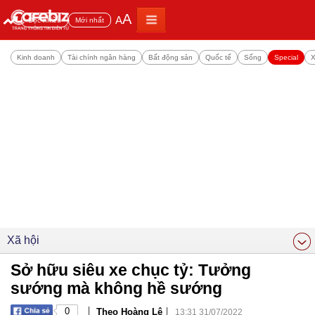
A
A
Đọc nhiều
Mới nhất
Kinh doanh
Tài chính ngân hàng
Bất động sản
Quốc tế
Sống
Special
X
Xã hội
Sở hữu siêu xe chục tỷ: Tưởng
sướng mà không hề sướng
|
|
0
Theo Hoàng Lê
13:31 31/07/2022