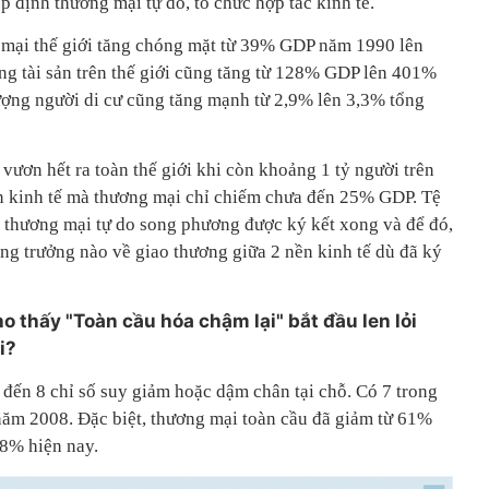
 định thương mại tự do, tổ chức hợp tác kinh tế.
 mại thế giới tăng chóng mặt từ 39% GDP năm 1990 lên
g tài sản trên thế giới cũng tăng từ 128% GDP lên 401%
ợng người di cư cũng tăng mạnh từ 2,9% lên 3,3% tổng
vươn hết ra toàn thế giới khi còn khoảng 1 tỷ người trên
ền kinh tế mà thương mại chỉ chiếm chưa đến 25% GDP. Tệ
 thương mại tự do song phương được ký kết xong và để đó,
ng trưởng nào về giao thương giữa 2 nền kinh tế dù đã ký
 thấy "Toàn cầu hóa chậm lại" bắt đầu len lỏi
i?
 đến 8 chỉ số suy giảm hoặc dậm chân tại chỗ. Có 7 trong
 năm 2008. Đặc biệt, thương mại toàn cầu đã giảm từ 61%
8% hiện nay.