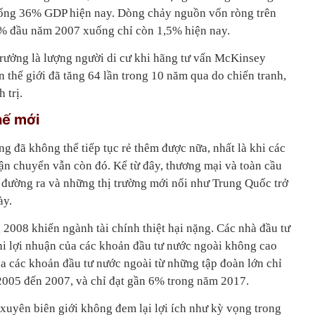
ng 36% GDP hiện nay. Dòng chảy nguồn vốn ròng trên
7% đầu năm 2007 xuống chỉ còn 1,5% hiện nay.
 trưởng là lượng người di cư khi hãng tư vấn McKinsey
n thế giới đã tăng 64 lần trong 10 năm qua do chiến tranh,
 trị.
hế mới
ng đã không thể tiếp tục rẻ thêm được nữa, nhất là khi các
vận chuyển vẫn còn đó. Kể từ đây, thương mại và toàn cầu
 đường ra và những thị trường mới nổi như Trung Quốc trở
ày.
2008 khiến ngành tài chính thiệt hại nặng. Các nhà đầu tư
khi lợi nhuận của các khoản đầu tư nước ngoài không cao
ủa các khoản đầu tư nước ngoài từ những tập đoàn lớn chỉ
2005 đến 2007, và chỉ đạt gần 6% trong năm 2017.
uyên biên giới không đem lại lợi ích như kỳ vọng trong