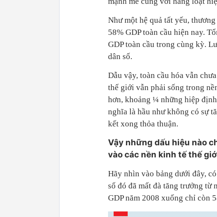
mạnh mẽ cùng với hàng loạt hiệp
Như một hệ quả tất yếu, thương
58% GDP toàn cầu hiện nay. Tổn
GDP toàn cầu trong cùng kỳ. Lư
dân số.
Dẫu vậy, toàn cầu hóa vẫn chưa 
thế giới vẫn phải sống trong n
hơn, khoảng ¼ những hiệp định
nghĩa là hầu như không có sự tă
kết xong thỏa thuận.
Vậy những dấu hiệu nào cho
vào các nền kinh tế thế giớ
Hãy nhìn vào bảng dưới đây, có
số đó đã mất đà tăng trưởng từ
GDP năm 2008 xuống chỉ còn 5