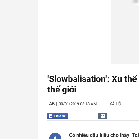
'Slowbalisation': Xu th
thế giới
|
AB
|
30/01/2019 08:18 AM
XÃ HỘI
Có nhiều dấu hiệu cho thấy "Toà