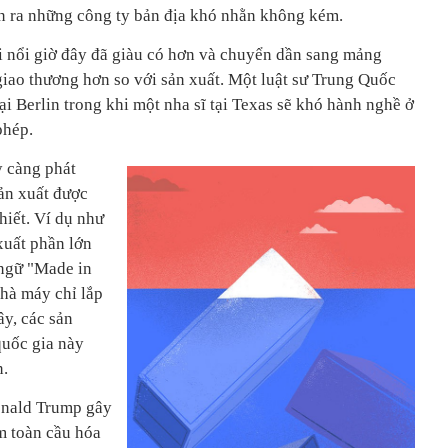
n ra những công ty bản địa khó nhằn không kém.
i nổi giờ đây đã giàu có hơn và chuyển dần sang mảng
giao thương hơn so với sản xuất. Một luật sư Trung Quốc
ại Berlin trong khi một nha sĩ tại Texas sẽ khó hành nghề ở
phép.
y càng phát
sản xuất được
iết. Ví dụ như
xuất phần lớn
 ngữ "Made in
nhà máy chỉ lắp
ây, các sản
quốc gia này
n.
onald Trump gây
m toàn cầu hóa