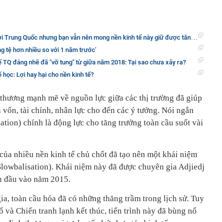
Trung Quốc nhưng bạn vẫn nên mong nền kinh tế này giữ được tăng trưởng?
ang tệ hơn nhiều so với 1 năm trước'
 tế TQ đáng nhẽ đã "vỡ tung" từ giữa năm 2018: Tại sao chưa xảy ra?
ế học: Lợi hay hại cho nền kinh tế?
 thương mạnh mẽ về nguồn lực giữa các thị trường đã giúp
n vốn, tài chính, nhân lực cho đến các ý tưởng. Nói ngắn
ation) chính là động lực cho tăng trưởng toàn cầu suốt vài
của nhiều nền kinh tế chủ chốt đã tạo nên một khái niệm
Slowbalisation). Khái niệm này đã được chuyên gia Adjiedj
n đầu vào năm 2015.
a, toàn cầu hóa đã có những thăng trầm trong lịch sử. Tuy
ổ và Chiến tranh lạnh kết thúc, tiến trình này đã bùng nổ