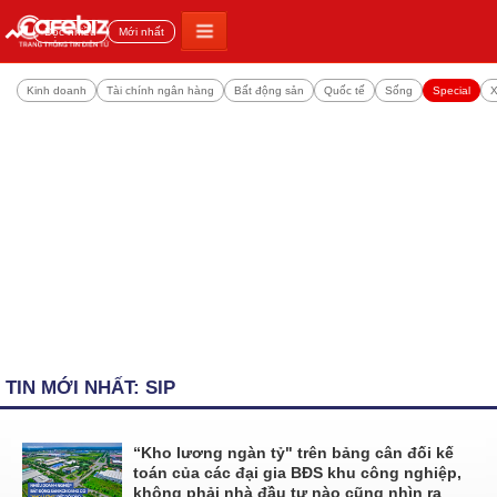
Đọc nhiều
Mới nhất
Kinh doanh
Tài chính ngân hàng
Bất động sản
Quốc tế
Sống
Special
X
TIN MỚI NHẤT: SIP
“Kho lương ngàn tỷ" trên bảng cân đối kế
toán của các đại gia BĐS khu công nghiệp,
không phải nhà đầu tư nào cũng nhìn ra