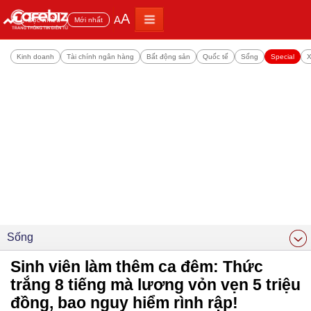
A
A
Đọc nhiều
Mới nhất
Kinh doanh
Tài chính ngân hàng
Bất động sản
Quốc tế
Sống
Special
X
Sống
Sinh viên làm thêm ca đêm: Thức
trắng 8 tiếng mà lương vỏn vẹn 5 triệu
đồng, bao nguy hiểm rình rập!