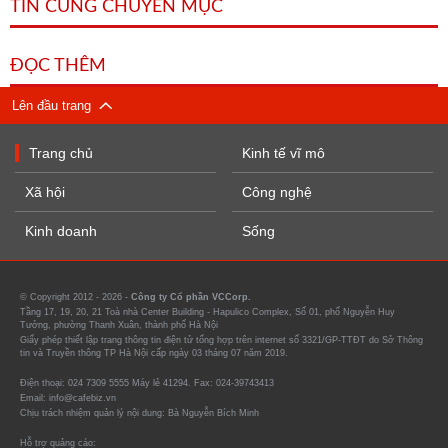
TIN CÙNG CHUYÊN MỤC
ĐỌC THÊM
Lên đầu trang
Trang chủ
Kinh tế vĩ mô
Xã hội
Công nghệ
Kinh doanh
Sống
© Copyright 2012 - 2026 -
Công ty Cổ phần VCCorp.
Tầng 17, 19, 20, 21 Toà nhà Center Building - Hapulico Complex, Số 01, phố Nguyễn Huy
Tưởng, phường Thanh Xuân, thành phố Hà Nội
Giấy phép thiết lập trang thông tin điện tử tổng hợp trên internet số 3321/GP-TTĐT do Sở Thông
tin và Truyền thông TP Hà Nội cấp ngày 03 tháng 07 năm 2019.
Điện thoại: 024 7309 5555 Máy lẻ 41294. Fax: 024-39743413
Email: info@cafebiz.vn
Chịu trách nhiệm quản lý nội dung: Bà Nguyễn Bích Minh
Hỗ trợ quảng cáo: