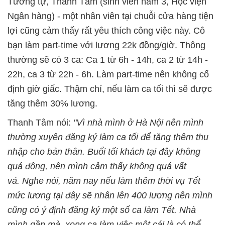
Tương tự, Thanh Tâm (sinh viên năm 3, Học viện
Ngân hàng) - một nhân viên tại chuỗi cửa hàng tiện
lợi cũng cảm thấy rất yêu thích công việc này. Cô
bạn làm part-time với lương 22k đồng/giờ. Thông
thường sẽ có 3 ca: Ca 1 từ 6h - 14h, ca 2 từ 14h -
22h, ca 3 từ 22h - 6h. Làm part-time nên không cố
định giờ giấc. Thậm chí, nếu làm ca tối thì sẽ được
tăng thêm 30% lương.
Thanh Tâm nói:
"Vì nhà mình ở Hà Nội nên mình
thường xuyên đăng ký làm ca tối để tăng thêm thu
nhập cho bản thân. Buổi tối khách tại đây không
quá đông, nên mình cảm thấy không quá vất
vả.
Nghe nói, năm nay nếu làm thêm thời vụ Tết
mức lương tại đây sẽ nhân lên 400 lương nên mình
cũng có ý định đăng ký một số ca làm Tết. Nhà
mình gần mà, xong ca làm việc một cái là có thể