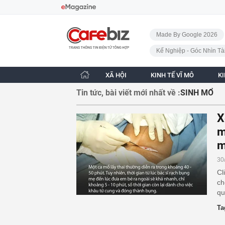
Bỏ qua điều hướng
CafeBiz - Trang chủ
Made By Google 2026
Kế Nghiệp - Góc Nhìn Tà
XÃ HỘI
KINH TẾ VĨ MÔ
K
Tin tức, bài viết mới nhất về :
SINH MỔ
X
m
m
30
Cl
ch
qu
Ta