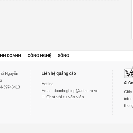
INH DOANH
CÔNG NGHỆ
SỐNG
Liên hệ quảng cáo
 phố Nguyễn
ội
© Co
Hotline:
024-39743413
Email:
doanhnghiep@admicro.vn
Giấy 
Chat với tư vấn viên
inte
thôn