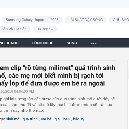
Samsung Galaxy Unpacked 2026
LÃI SUẤT DẬY SÓNG
CHỦ SHO
i Sản Và Gia Sản
BizReview
INH DOANH
CÔNG NGHỆ
SỐNG
em clip "rõ từng milimet" quá trình sinh
ổ, các mẹ mới biết mình bị rạch tới
ấy lớp để đưa được em bé ra ngoài
/10/2019 04:04:00 PM
ip ghi lại tường tận các bước của quá trình sinh mổ dưới đây sẽ
o các sản phụ đã và sẽ mổ lấy thai biết được mình sẽ trải qua
á trình này như thế nào.
,
,
,
,
gs:
sinh mổ
quá trình
em bé
giai đoạn
bác sỹ