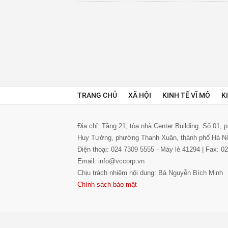
TRANG CHỦ
XÃ HỘI
KINH TẾ VĨ MÔ
K
Địa chỉ: Tầng 21, tòa nhà Center Building. Số 01,
Huy Tưởng, phường Thanh Xuân, thành phố Hà N
Điện thoại: 024 7309 5555 - Máy lẻ 41294 | Fax: 
Email: info@vccorp.vn
Chịu trách nhiệm nội dung: Bà Nguyễn Bích Minh
Chính sách bảo mật