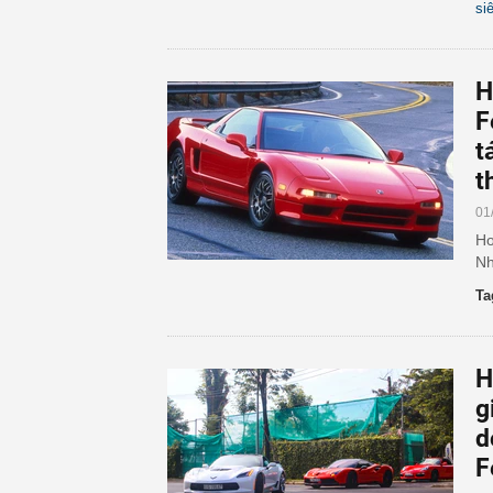
si
H
F
t
t
01
Ho
Nh
Ta
H
g
d
F