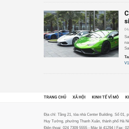
C
s
04
Sa
na
Sa
Ta
V1
TRANG CHỦ
XÃ HỘI
KINH TẾ VĨ MÔ
K
Địa chỉ: Tầng 21, tòa nhà Center Building. Số 01,
Huy Tưởng, phường Thanh Xuân, thành phố Hà N
Điện thoại: 024 7309 5555 - Máy lẻ 41294 | Fax: 