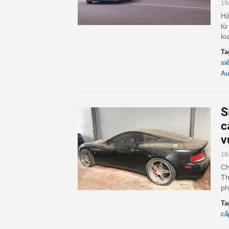
19
Hà
từ
loạ
Ta
si
Au
S
c
v
18
Ch
Th
ph
Ta
cấ