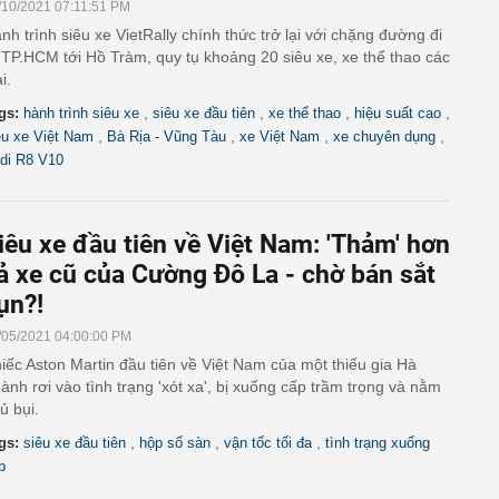
/10/2021 07:11:51 PM
nh trình siêu xe VietRally chính thức trở lại với chặng đường đi
 TP.HCM tới Hồ Tràm, quy tụ khoảng 20 siêu xe, xe thể thao các
i.
,
,
,
,
gs:
hành trình siêu xe
siêu xe đầu tiên
xe thể thao
hiệu suất cao
,
,
,
,
êu xe Việt Nam
Bà Rịa - Vũng Tàu
xe Việt Nam
xe chuyên dụng
di R8 V10
iêu xe đầu tiên về Việt Nam: 'Thảm' hơn
ả xe cũ của Cường Đô La - chờ bán sắt
ụn?!
/05/2021 04:00:00 PM
iếc Aston Martin đầu tiên về Việt Nam của một thiếu gia Hà
ành rơi vào tình trạng 'xót xa', bị xuống cấp trầm trọng và nằm
ủ bụi.
,
,
,
gs:
siêu xe đầu tiên
hộp số sàn
vận tốc tối đa
tình trạng xuống
p