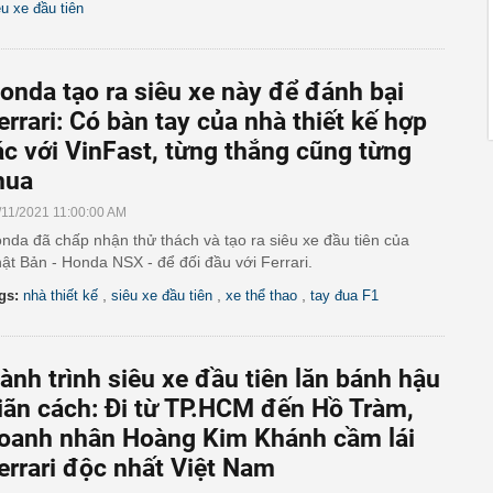
êu xe đầu tiên
onda tạo ra siêu xe này để đánh bại
errari: Có bàn tay của nhà thiết kế hợp
ác với VinFast, từng thắng cũng từng
hua
/11/2021 11:00:00 AM
nda đã chấp nhận thử thách và tạo ra siêu xe đầu tiên của
ật Bản - Honda NSX - để đối đầu với Ferrari.
,
,
,
gs:
nhà thiết kế
siêu xe đầu tiên
xe thể thao
tay đua F1
ành trình siêu xe đầu tiên lăn bánh hậu
iãn cách: Đi từ TP.HCM đến Hồ Tràm,
oanh nhân Hoàng Kim Khánh cầm lái
errari độc nhất Việt Nam