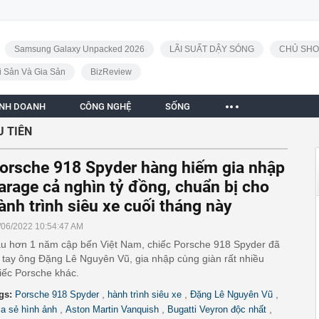
Samsung Galaxy Unpacked 2026
LÃI SUẤT DẬY SÓNG
CHỦ SHO
i Sản Và Gia Sản
BizReview
INH DOANH
CÔNG NGHỆ
SỐNG
U TIÊN
orsche 918 Spyder hàng hiếm gia nhập
arage cả nghìn tỷ đồng, chuẩn bị cho
ành trình siêu xe cuối tháng này
/06/2022 10:54:47 AM
u hơn 1 năm cập bến Việt Nam, chiếc Porsche 918 Spyder đã
 tay ông Đặng Lê Nguyên Vũ, gia nhập cùng giàn rất nhiều
iếc Porsche khác.
,
,
,
gs:
Porsche 918 Spyder
hành trình siêu xe
Đặng Lê Nguyên Vũ
,
,
,
ia sẻ hình ảnh
Aston Martin Vanquish
Bugatti Veyron độc nhất