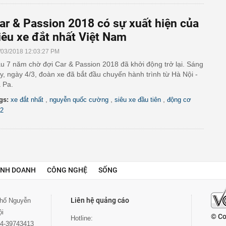
ar & Passion 2018 có sự xuất hiện của
iêu xe đắt nhất Việt Nam
/03/2018 12:03:27 PM
u 7 năm chờ đợi Car & Passion 2018 đã khởi động trở lại. Sáng
y, ngày 4/3, đoàn xe đã bắt đầu chuyến hành trình từ Hà Nội -
 Pa.
,
,
,
gs:
xe đắt nhất
nguyễn quốc cường
siêu xe đầu tiên
động cơ
2
INH DOANH
CÔNG NGHỆ
SỐNG
Liên hệ quảng cáo
 phố Nguyễn
ội
© Co
Hotline:
024-39743413