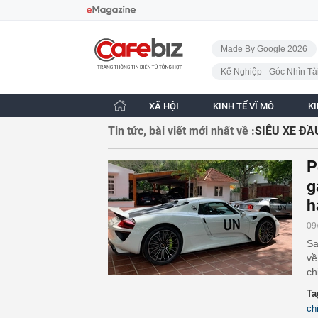
Bỏ qua điều hướng
CafeBiz - Trang chủ
Made By Google 2026
Kế Nghiệp - Góc Nhìn Tà
XÃ HỘI
KINH TẾ VĨ MÔ
K
Tin tức, bài viết mới nhất về :
SIÊU XE ĐẦ
P
g
h
09
Sa
về
ch
Ta
ch