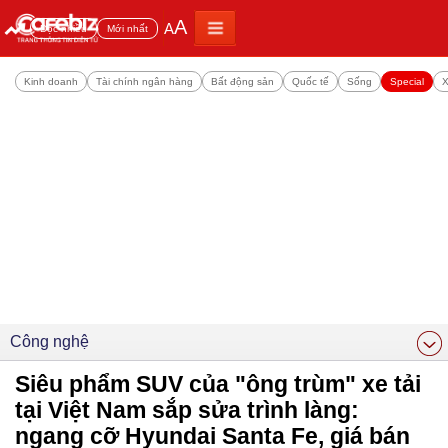
A
A
Đọc nhiều
Mới nhất
Kinh doanh
Tài chính ngân hàng
Bất động sản
Quốc tế
Sống
Special
X
Công nghệ
Siêu phẩm SUV của "ông trùm" xe tải
tại Việt Nam sắp sửa trình làng:
ngang cỡ Hyundai Santa Fe, giá bán