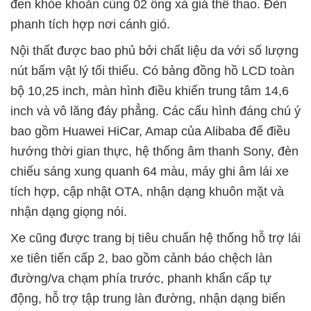
đen khỏe khoắn cùng 02 ống xả giả thể thao. Đèn
phanh tích hợp nơi cánh gió.
Nội thất được bao phủ bởi chất liệu da với số lượng
nút bấm vật lý tối thiểu. Có bảng đồng hồ LCD toàn
bộ 10,25 inch, màn hình điều khiển trung tâm 14,6
inch và vô lăng đáy phẳng. Các cấu hình đáng chú ý
bao gồm Huawei HiCar, Amap của Alibaba để điều
hướng thời gian thực, hệ thống âm thanh Sony, đèn
chiếu sáng xung quanh 64 màu, máy ghi âm lái xe
tích hợp, cập nhật OTA, nhận dạng khuôn mặt và
nhận dạng giọng nói.
Xe cũng được trang bị tiêu chuẩn hệ thống hỗ trợ lái
xe tiên tiến cấp 2, bao gồm cảnh báo chệch làn
đường/va chạm phía trước, phanh khẩn cấp tự
động, hỗ trợ tập trung làn đường, nhận dạng biển