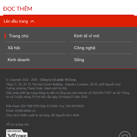
ĐỌC THÊM
Lên đầu trang
Trang chủ
Kinh tế vĩ mô
Xã hội
Công nghệ
Kinh doanh
Sống
© Copyright 2012 - 2026 -
Công ty Cổ phần VCCorp.
Tầng 17, 19, 20, 21 Toà nhà Center Building - Hapulico Complex, Số 01, phố Nguyễn Huy
Tưởng, phường Thanh Xuân, thành phố Hà Nội
Giấy phép thiết lập trang thông tin điện tử tổng hợp trên internet số 3321/GP-TTĐT do Sở Thông
tin và Truyền thông TP Hà Nội cấp ngày 03 tháng 07 năm 2019.
Điện thoại: 024 7309 5555 Máy lẻ 41294. Fax: 024-39743413
Email: info@cafebiz.vn
Chịu trách nhiệm quản lý nội dung: Bà Nguyễn Bích Minh
Hỗ trợ quảng cáo: