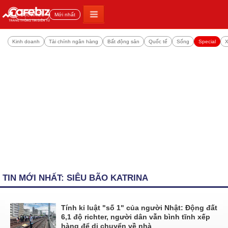
Đọc nhiều
Mới nhất
Kinh doanh
Tài chính ngân hàng
Bất động sản
Quốc tế
Sống
Special
X
TIN MỚI NHẤT: SIÊU BÃO KATRINA
Tính kỉ luật "số 1" của người Nhật: Động đất
6,1 độ richter, người dân vẫn bình tĩnh xếp
hàng để di chuyển về nhà