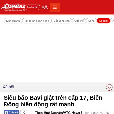
A
A
Đọc nhiều
Mới nhất
Kinh doanh
Tài chính ngân hàng
Bất động sản
Quốc tế
Sống
Special
X
Xã hội
Siêu bão Bavi giật trên cấp 17, Biển
Đông biển động rất mạnh
|
|
0
Theo Huệ Nguyễn/VTC News
16:04 08/07/2026