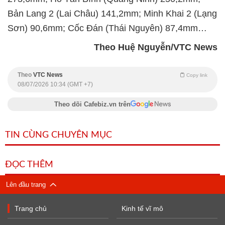
Bản Lang 2 (Lai Châu) 141,2mm; Minh Khai 2 (Lạng
Sơn) 90,6mm; Cốc Đán (Thái Nguyên) 87,4mm…
Theo Huệ Nguyễn/VTC News
Theo
VTC News
Copy link
08/07/2026 10:34 (GMT +7)
Theo dõi Cafebiz.vn trên
TIN CÙNG CHUYÊN MỤC
ĐỌC THÊM
Lên đầu trang
Trang chủ
Kinh tế vĩ mô