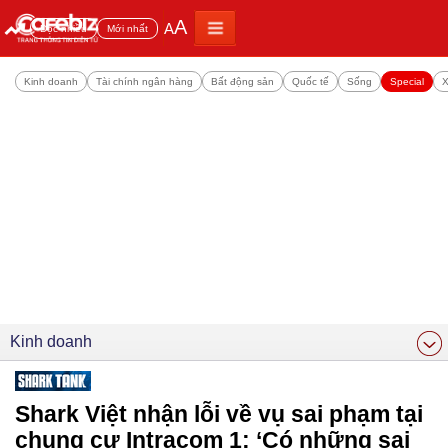
A
A
Đọc nhiều
Mới nhất
Kinh doanh
Tài chính ngân hàng
Bất động sản
Quốc tế
Sống
Special
X
Kinh doanh
Shark Việt nhận lỗi về vụ sai phạm tại
chung cư Intracom 1: ‘Có những sai