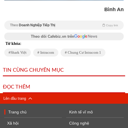
Bình An
Theo
Doanh Nghiệp Tiếp Thị
Copy link
Theo dõi Cafebiz.vn trên
Từ khóa:
Shark Việt
Intracom
Chung Cư Intracom 1
TIN CÙNG CHUYÊN MỤC
ĐỌC THÊM
Lên đầu trang
Trang chủ
Kinh tế vĩ mô
Xã hội
Công nghệ